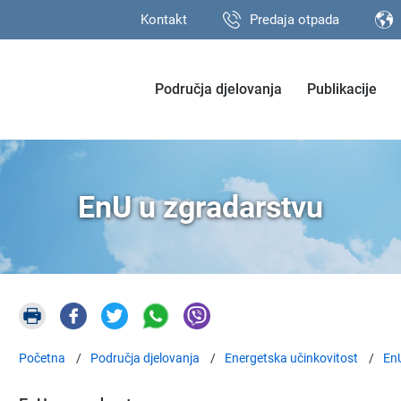
Kontakt
Predaja otpada
Područja djelovanja
Publikacije
EnU u zgradarstvu
Početna
Područja djelovanja
Energetska učinkovitost
EnU