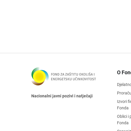
O Fon
Djelatn
Prorač
Nacionalni javni pozivi i natječaji
Izvori 
Fonda
Oblici 
Fonda