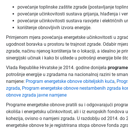
povećanje toplinske zaštite zgrade (postavljanje toplinsk
povećanje učinkovitosti sustava grijanja, hlađenja i vent
povećanje učinkovitosti sustava rasvjete i električnih u
korištenje obnovljivih izvora energije.
Primjenom mjera povećanja energetske učinkovitosti u zgradi
ugodnost boravka u prostoru te trajnost zgrade. Odabir mjera,
zgrade, načinu njenog korištenja te o lokaciji, a idealno je pr
sinergijski učinak i kako bi uštede u potrošnji energije bile št
Vlada Republike Hrvatske je 2014. godine donijela
programe
potrošnje energije u zgradama na nacionalnoj razini te sman
namjene:
Program energetske obnove obiteljskih kuća
,
Progr
zgrada
,
Program energetske obnove nestambenih zgrada ko
obnove zgrada javne namjene
Programe energetske obnove pratili su i odgovarajući progra
okoliša i energetsku učinkovitost, ali i iz europskih fondov
kohezija, ovisno o namjeni zgrada. U razdoblju od 2014. do 
energetske obnove te je registrirana stopa obnove fonda zgra