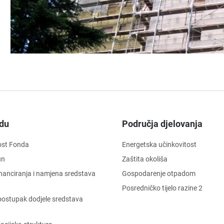
du
Područja djelovanja
ost Fonda
Energetska učinkovitost
un
Zaštita okoliša
financiranja i namjena sredstava
Gospodarenje otpadom
Posredničko tijelo razine 2
i postupak dodjele sredstava