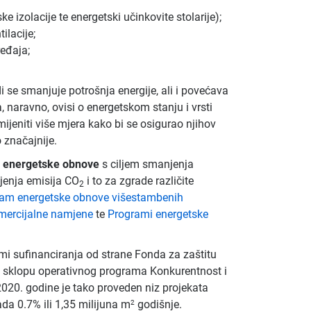
e izolacije te energetski učinkovite stolarije);
ilacije;
ređaja;
 se smanjuje potrošnja energije, ali i povećava
 naravno, ovisi o energetskom stanju i vrsti
imijeniti više mjera kako bi se osigurao njihov
o značajnije.
 energetske obnove
s ciljem smanjenja
jenja emisija CO
i to za zgrade različite
2
am energetske obnove višestambenih
mercijalne namjene
te
Programi energetske
mi sufinanciranja od strane Fonda za zaštitu
a u sklopu operativnog programa Konkurentnost i
2020. godine je tako proveden niz projekata
da 0.7% ili 1,35 milijuna m
godišnje.
2