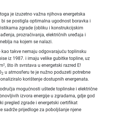
stoga je izuzetno važna njihova energetska
a bi se postigla optimalna ugodnost boravka i
ristikama zgrade (obliku i konstrukcijskim
ađenja, prozračivanja, električnih uređaja i
odneblja na kojem se nalazi.
e kao takve nemaju odgovarajuću toplinsku
e iz 1987. i imaju velike gubitke topline, uz
/m
, što ih svrstava u energetski razred E!
2
O
u atmosferu te je nužno poduzeti potrebne
2
ionaliziralo korištenje dostupnih energenata.
područja mogućnosti uštede toplinske i električne
obnovljivih izvora energije u zgradama, gdje god
 pregled zgrade i energetski certifikat
te sadrže prijedloge za poboljšanje njene