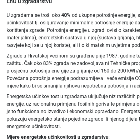
EnU u zgradarstvu
U zgradama se troši oko
40%
od ukupne potrošnje energije, 
učinkovitost tj. osiguravanje minimalne potrošnje energije d
korištenja zgrade. Potrošnja energije u zgradi ovisi o karakte
materijalima), energetskih sustava u njoj (sustava grijanja, hl
rasvjete koji se u njoj koriste), ali i o klimatskim uvjetima p
Zgrade u Hrvatskoj većinom su građene prije 1987. godine t
zaštitu. Čak oko 83% zgrada ne zadovoljava ni Tehničke propis
prosječnu potrošnju energije za grijanje od 150 do 200 kWh
Povećana potrošnja energije podrazumijeva i veće emisije C
mjere kako bi se smanjila njihova nepotrebna potrošnja i rac
Energetska učinkovitost u zgradama uključuje niz različitih 
energije, uz racionalnu primjenu fosilnih goriva te primjenu 
je to funkcionalno izvedivo i ekonomski opravdano. Energetski
pokazuju energetsko stanje pojedine zgrade ili njenog dijela 
energetske učinkovitosti.
Mjere energetske učinkovitosti u zgradarstvu
: