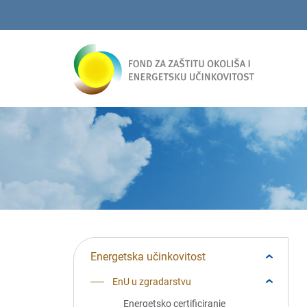
Energetska učinkovitost
EnU u zgradarstvu
Energetsko certificiranje