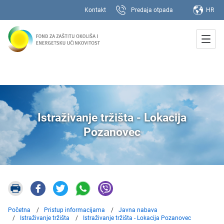
Kontakt
Predaja otpada
HR
Istraživanje tržišta - Lokacija
Pozanovec
Početna
Pristup informacijama
Javna nabava
Istraživanje tržišta
Istraživanje tržišta - Lokacija Pozanovec