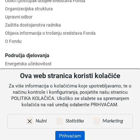
Oblici i postupak dodjele sredstava Fonda
Organizacijska struktura
Upravni odbor
Zaštita dostojanstva radnika
Objava informacija o trošenju sredstava Fonda
O Fondu
Područja djelovanja
Energetska učinkovitost
Zaštita okoliša
Ova web stranica koristi kolačiće
Gospodarenje otpadom
Za više informacija o kolačićima koje upotrebljavamo, te o
Posredničko tijelo razine 2
načinu kontrole i konfiguriranja, posjetite našu stranicu
POLITIKA KOLAČIĆA. Ukoliko se slažete sa spremanjem
Informacije za korisnike
kolačića na vaš uređaj odaberite PRIHVAĆAM.
Novosti
Obavijesti
Nužni
Statistika
Marketing
Mapa weba
Kontakti
Prihvaćam