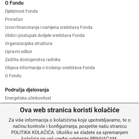
O Fondu
Djelatnost Fonda
Proračun
Izvori financiranja i namjena sredstava Fonda
Oblici i postupak dodjele sredstava Fonda
Organizacijska struktura
Upravni odbor
Zaštita dostojanstva radnika
Objava informacija o trošenju sredstava Fonda
O Fondu
Područja djelovanja
Energetska učinkovitost
Zaštita okoliša
Ova web stranica koristi kolačiće
Gospodarenje otpadom
Za više informacija o kolačićima koje upotrebljavamo, te o
Posredničko tijelo razine 2
načinu kontrole i konfiguriranja, posjetite našu stranicu
POLITIKA KOLAČIĆA. Ukoliko se slažete sa spremanjem
Informacije za korisnike
kolačića na vaš uređaj odaberite PRIHVAĆAM.