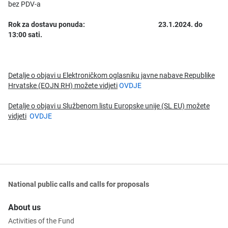
bez PDV-a
Rok za dostavu ponuda: 23.1.2024. do
13:00 sati.
Detalje o objavi u
Elektroničkom oglasniku javne nabave Republike
Hrvatske (EOJN RH)
možete vidjeti
OVDJE
Detalje o objavi u
Službenom listu Europske unije (SL EU) m
ožete
vidjeti
OVDJE
National public calls and calls for proposals
About us
Activities of the Fund