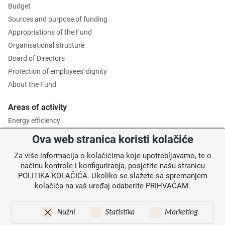
Budget
Sources and purpose of funding
Appropriations of the Fund
Organisational structure
Board of Directors
Protection of employees' dignity
About the Fund
Areas of activity
Energy efficiency
Environmental protection
Ova web stranica koristi kolačiće
Waste management
Za više informacija o kolačićima koje upotrebljavamo, te o
Intermediate Body level 2
načinu kontrole i konfiguriranja, posjetite našu stranicu
POLITIKA KOLAČIĆA. Ukoliko se slažete sa spremanjem
Information for users
kolačića na vaš uređaj odaberite PRIHVAĆAM.
News
Annoucements
Nužni
Statistika
Marketing
Site map