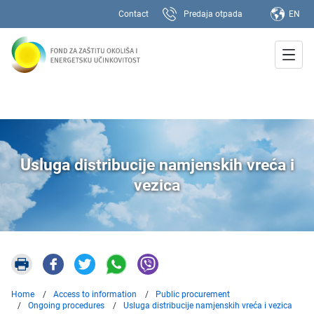
Contact
Predaja otpada
EN
Usluga distribucije namjenskih vreća i
vezica
Home
Access to information
Public procurement
Ongoing procedures
Usluga distribucije namjenskih vreća i vezica