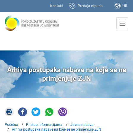
Kontakt
Predaja otpada
HR
Arhiva postupaka nabave na koje se ne
primjenjuje ZJN
Početna
Pristup informacijama
Javna nabava
Arhiva postupaka nabave na koje se ne primjenjuje ZJN