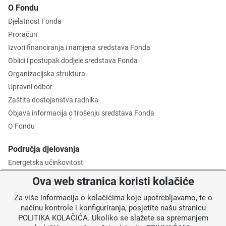
O Fondu
Djelatnost Fonda
Proračun
Izvori financiranja i namjena sredstava Fonda
Oblici i postupak dodjele sredstava Fonda
Organizacijska struktura
Upravni odbor
Zaštita dostojanstva radnika
Objava informacija o trošenju sredstava Fonda
O Fondu
Područja djelovanja
Energetska učinkovitost
Zaštita okoliša
Ova web stranica koristi kolačiće
Gospodarenje otpadom
Za više informacija o kolačićima koje upotrebljavamo, te o
Posredničko tijelo razine 2
načinu kontrole i konfiguriranja, posjetite našu stranicu
POLITIKA KOLAČIĆA. Ukoliko se slažete sa spremanjem
Informacije za korisnike