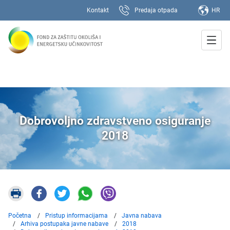
Kontakt
Predaja otpada
HR
Dobrovoljno zdravstveno osiguranje
2018
Početna
Pristup informacijama
Javna nabava
Arhiva postupaka javne nabave
2018