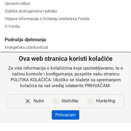
Upravni odbor
Zaštita dostojanstva radnika
Objava informacija o trošenju sredstava Fonda
O Fondu
Područja djelovanja
Energetska učinkovitost
Zaštita okoliša
Ova web stranica koristi kolačiće
Gospodarenje otpadom
Za više informacija o kolačićima koje upotrebljavamo, te o
Posredničko tijelo razine 2
načinu kontrole i konfiguriranja, posjetite našu stranicu
POLITIKA KOLAČIĆA. Ukoliko se slažete sa spremanjem
Informacije za korisnike
kolačića na vaš uređaj odaberite PRIHVAĆAM.
Novosti
Obavijesti
Nužni
Statistika
Marketing
Mapa weba
Kontakti
Prihvaćam
Izjava o pristupačnosti
Zaštita osobnih podataka