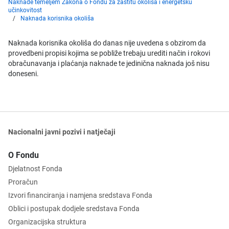
Naknade temeljem Zakona o Fondu za zaštitu okoliša i energetsku
učinkovitost
Naknada korisnika okoliša
Naknada korisnika okoliša do danas nije uvedena s obzirom da
provedbeni propisi kojima se pobliže trebaju urediti način i rokovi
obračunavanja i plaćanja naknade te jedinična naknada još nisu
doneseni.
Nacionalni javni pozivi i natječaji
O Fondu
Djelatnost Fonda
Proračun
Izvori financiranja i namjena sredstava Fonda
Oblici i postupak dodjele sredstava Fonda
Organizacijska struktura