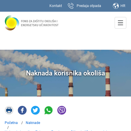
Kontakt
Predaja otpada
HR
Naknada korisnika okoliša
Početna
Naknade