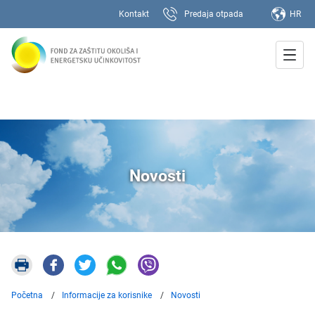
Kontakt
Predaja otpada
HR
Novosti
Početna
Informacije za korisnike
Novosti