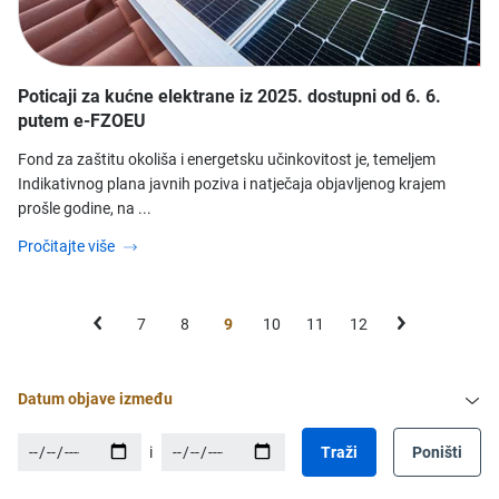
Poticaji za kućne elektrane iz 2025. dostupni od 6. 6.
putem e-FZOEU
Fond za zaštitu okoliša i energetsku učinkovitost je, temeljem
Indikativnog plana javnih poziva i natječaja objavljenog krajem
prošle godine, na ...
Pročitajte više
7
8
9
10
11
12
Datum objave između
i
Traži
Poništi