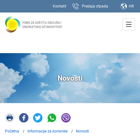
Kontakt
Predaja otpada
HR
Novosti
Početna
Informacije za korisnike
Novosti