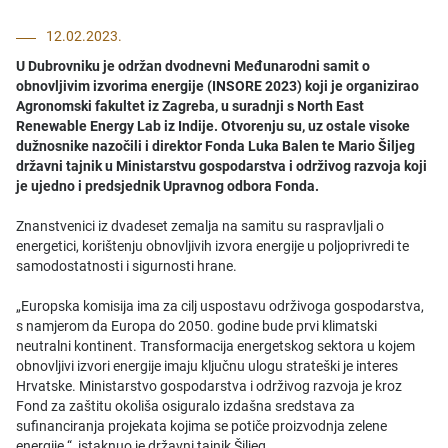
12.02.2023.
U Dubrovniku je održan dvodnevni Međunarodni samit o
obnovljivim izvorima energije (INSORE 2023) koji je organizirao
Agronomski fakultet iz Zagreba, u suradnji s North East
Renewable Energy Lab iz Indije. Otvorenju su, uz ostale visoke
dužnosnike nazočili i direktor Fonda Luka Balen te Mario Šiljeg
državni tajnik u Ministarstvu gospodarstva i održivog razvoja koji
je ujedno i predsjednik Upravnog odbora Fonda.
Znanstvenici iz dvadeset zemalja na samitu su raspravljali o
energetici, korištenju obnovljivih izvora energije u poljoprivredi te
samodostatnosti i sigurnosti hrane.
„Europska komisija ima za cilj uspostavu održivoga gospodarstva,
s namjerom da Europa do 2050. godine bude prvi klimatski
neutralni kontinent. Transformacija energetskog sektora u kojem
obnovljivi izvori energije imaju ključnu ulogu strateški je interes
Hrvatske. Ministarstvo gospodarstva i održivog razvoja je kroz
Fond za zaštitu okoliša osiguralo izdašna sredstava za
sufinanciranja projekata kojima se potiče proizvodnja zelene
energije.“, istaknuo je državni tajnik Šiljeg.