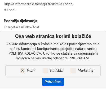
Objava informacija o trošenju sredstava Fonda
O Fondu
Područja djelovanja
Energetska učinkovitost
Zaštita okoliša
Ova web stranica koristi kolačiće
Gospodarenje otpadom
Za više informacija o kolačićima koje upotrebljavamo, te o
Posredničko tijelo razine 2
načinu kontrole i konfiguriranja, posjetite našu stranicu
POLITIKA KOLAČIĆA. Ukoliko se slažete sa spremanjem
Informacije za korisnike
kolačića na vaš uređaj odaberite PRIHVAĆAM.
Novosti
Obavijesti
Nužni
Statistika
Marketing
Mapa weba
Kontakti
Prihvaćam
Izjava o pristupačnosti
Zaštita osobnih podataka
© 2026. Fond za zaštitu okoliša i energetsku učinkovitost