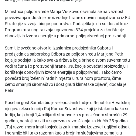
Ministrica poljoprivrede Marija Vučković osvrnula se na važnost
povezivanja industrije proizvodnje hrane s novim inicijativama iz EU
Strategije razvoja biogospodarstva. Podsjetila je da su dosad kroz
Program ruralnog razvoja ugovorena 324 projekta za korištenje
obnovljivih izvora energije u primarnoj poljoprivrednoj proizvodnji.
Samit je svečano otvorila izaslanica predsjednika Sabora i
predsjednica saborskog Odbora za poljoprivredu Marijana Petir
koja je podsjetila kako svaka država koja brine o svom suverenitetu
vodi računa i o proizvodnji hrane. „Nužno je povećati proizvodnju i
korištenje obnovljivih izvora energije u poljoprivredi. Tako ćemo
povećati broj ‘zelenih’ radnih mjesta u ruralnom prostoru, čime
ćemo smanjiti siromaštvo i dostignuti klimatske ciljeve”, dodala je
Petir.
Posebni gost Samita bio je veleposlanik Indije u Republici Hrvatskoj,
njegova ekscelencija Raj Kumar Srivastava, koji je istaknuo kako se
Indija, koja broji 1,4 milijardi stanovnika s prosječnom starošću 29
godina, nastoji razviti uz oprezna razmišljanja za idućih 25 godina.
„Taj razvoj mora imati osjećaja za klimatske izazove i ugljični otisak
i ne smije biti tako razoran kao u brojnim slučajevima zemalja u