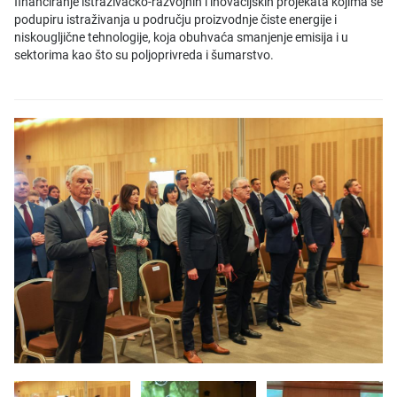
financiranje istraživačko-razvojnih i inovacijskih projekata kojima se
podupiru istraživanja u području proizvodnje čiste energije i
niskougljične tehnologije, koja obuhvaća smanjenje emisija i u
sektorima kao što su poljoprivreda i šumarstvo.