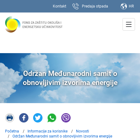
Kontakt
Predaja otpada
HR
Održan Međunarodni samit o
obnovljivim izvorima energije
Početna
Informacije za korisnike
Novosti
Održan Međunarodni samit o obnovljivim izvorima energije