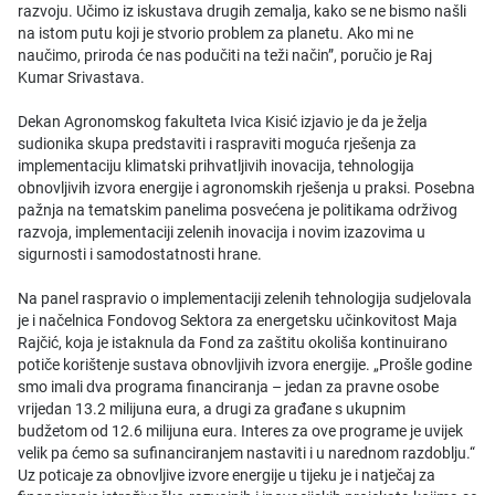
razvoju. Učimo iz iskustava drugih zemalja, kako se ne bismo našli
na istom putu koji je stvorio problem za planetu. Ako mi ne
naučimo, priroda će nas podučiti na teži način”, poručio je Raj
Kumar Srivastava.
Dekan Agronomskog fakulteta Ivica Kisić izjavio je da je želja
sudionika skupa predstaviti i raspraviti moguća rješenja za
implementaciju klimatski prihvatljivih inovacija, tehnologija
obnovljivih izvora energije i agronomskih rješenja u praksi. Posebna
pažnja na tematskim panelima posvećena je politikama održivog
razvoja, implementaciji zelenih inovacija i novim izazovima u
sigurnosti i samodostatnosti hrane.
Na panel raspravio o implementaciji zelenih tehnologija sudjelovala
je i načelnica Fondovog Sektora za energetsku učinkovitost Maja
Rajčić, koja je istaknula da Fond za zaštitu okoliša kontinuirano
potiče korištenje sustava obnovljivih izvora energije. „Prošle godine
smo imali dva programa financiranja – jedan za pravne osobe
vrijedan 13.2 milijuna eura, a drugi za građane s ukupnim
budžetom od 12.6 milijuna eura. Interes za ove programe je uvijek
velik pa ćemo sa sufinanciranjem nastaviti i u narednom razdoblju.“
Uz poticaje za obnovljive izvore energije u tijeku je i natječaj za