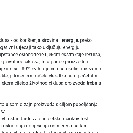
usa - od korištenja sirovina i energije, preko
egativni utjecaji tako uključuju energiju
supstance oslobođene tijekom ekstrakcije resursa,
vog životnog ciklusa, te otpadne proizvode i
 komisiji, 80% svih utjecaja na okoliš povezanih
akle, primjenom načela eko-dizajna u početnim
ijekom cijelog životnog ciklusa proizvoda trebala
ata u sam dizajn proizvoda s ciljem poboljšanja
usa.
avlja standarde za energetsku učinkovitost
to oslanjanja na rješenja usmjerena na kraj
nom eliminira otpad, a inovacije su prisutne u