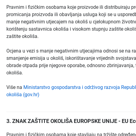
Pravnim i fizičkim osobama koje proizvode ili distribuiraju 
promicanja proizvoda ili obavljanja usluga koji se u uspored
manje negativnim utjecajem na okoliš u cjelokupnom životno
korištenju sastavnica okoliša i visokom stupnju zaštite okoli
zaštite okoliša.
Ocjena u vezi s manje negativnim utjecajima odnosi se na rac
smanjenje emisija u okoliš, iskorištavanje vrijednih svojsta
obrade otpada prije njegove oporabe, odnosno zbrinjavanja, 
okoliša.
Više na
Ministarstvo gospodarstva i održivog razvoja Republik
okoliša (gov.hr)
3. ZNAK ZAŠTITE OKOLIŠA EUROPSKE UNIJE - EU Ec
Pravnim i fizičkim osobama koje stavljaju na tržište određene