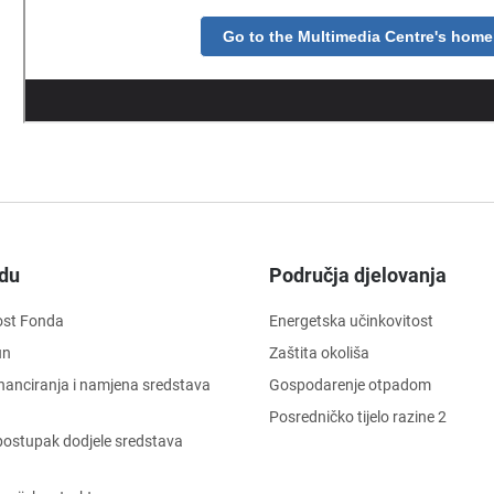
du
Područja djelovanja
ost Fonda
Energetska učinkovitost
un
Zaštita okoliša
financiranja i namjena sredstava
Gospodarenje otpadom
Posredničko tijelo razine 2
i postupak dodjele sredstava