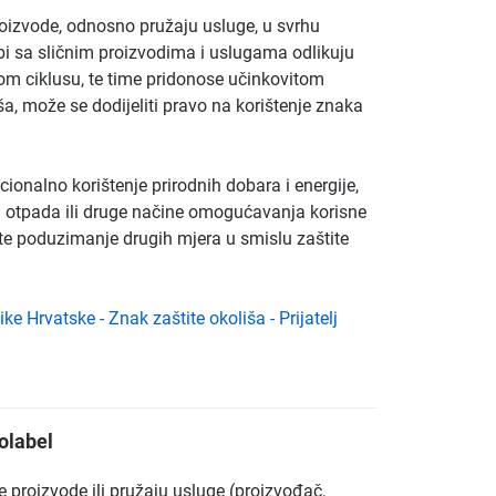
proizvode, odnosno pružaju usluge, u svrhu
bi sa sličnim proizvodima i uslugama odlikuju
m ciklusu, te time pridonose učinkovitom
ša, može se dodijeliti pravo na korištenje znaka
ionalno korištenje prirodnih dobara i energije,
va otpada ili druge načine omogućavanja korisne
te poduzimanje drugih mjera u smislu zaštite
e Hrvatske - Znak zaštite okoliša - Prijatelj
olabel
 proizvode ili pružaju usluge (proizvođač,