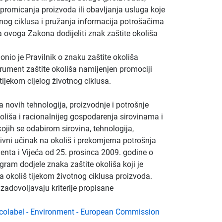
u promicanja proizvoda ili obavljanja usluga koje
tnog ciklusa i pružanja informacija potrošačima
ovoga Zakona dodijeliti znak zaštite okoliša
onio je Pravilnik o znaku zaštite okoliša
trument zaštite okoliša namijenjen promociji
ijekom cijelog životnog ciklusa.
 novih tehnologija, proizvodnje i potrošnje
oliša i racionalnijeg gospodarenja sirovinama i
jih se odabirom sirovina, tehnologija,
vni učinak na okoliš i prekomjerna potrošnja
nta i Vijeća od 25. prosinca 2009. godine o
ram dodjele znaka zaštite okoliša koji je
okoliš tijekom životnog ciklusa proizvoda.
 zadovoljavaju kriterije propisane
colabel - Environment - European Commission