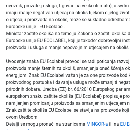
uvoznik, pružatelj usluga, trgovac na veliko ili malo), u svrh
imaju manje negativan utjecaj na okoliš tijekom cijelog živo
o utjecaju proizvoda na okoliš, može se sukladno odredbama 
Europske unije - EU Ecolabel.
Ministar zaštite okoliša na temelju Zakona o zaštiti okoliša d
Europske unije-EU ECOLABEL, koji je također dobrovoljni ins
proizvoda i usluga s manje nepovoljnim utjecajem na okoliš t
Uvođenje znaka EU Ecolabel provodi se radi poticanja razvoja
proizvoda manje štetnih za okoliš, smanjenja onečišćenja ok
energijom. Znak EU Ecolabel važan je za one proizvode kod ko
proizvodnog postupka i davanja usluga može smanjiti negati
prirodnih dobara. Uredba (EZ) br. 66/2010 Europskog parlame
europskom znaku zaštite okoliša (EU Ecolabel) propisuje prog
namijenjen promicanju proizvoda sa smanjenim utjecajem na 
Znak zaštite okoliša EU Ecolabel se stavlja na proizvode koji
ovom Uredbom.
Detalji se mogu pronaći na stranicama
MINGOR-a
ili na
EU E