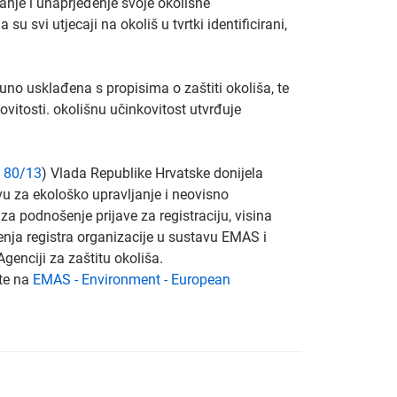
janje i unaprjeđenje svoje okolišne
 svi utjecaji na okoliš u tvrtki identificirani,
no usklađena s propisima o zaštiti okoliša, te
vitosti. okolišnu učinkovitost utvrđuje
N
80/13
) Vlada Republike Hrvatske donijela
u za ekološko upravljanje i neovisno
za podnošenje prijave za registraciju, visina
đenja registra organizacije u sustavu EMAS i
Agenciji za zaštitu okoliša.
e na
EMAS - Environment - European