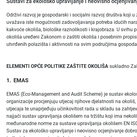
Sustavi za ekološko upravljanje i neovisno ocjenjivan
Održivi razvoj je gospodarski i socijalni razvoj društva koji
uvažava iste mogućnosti zadovoljavanja potreba idućih nar
kakvoće okoliša, biološke raznolikosti i krajobraza. U svrhu p
okoliša uređeni Zakonom o zaštiti okoliša i posebnim propis
utvrđenih polazišta i aktivnosti na svim područjima gospodar
ELEMENTI OPĆE POLITIKE ZAŠTITE OKOLIŠA
sukladno Zak
1. EMAS
EMAS (Eco-Management and Audit Scheme) je sustav ekološk
organizacije procjenjuju utjecaj njihove djelatnosti na okoliš,
utjecaja te unaprjeđuju učinkovitost rada u skladu sa zahtjevi
najjači sustav upravljanja okolišem na tržištu koji ima nek
međunarodne norme za sustave upravljanja okolišem EN IS
Sustav za ekološko upravljanje i neovisno ocjenjivanje dobr