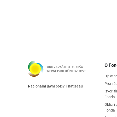
O Fon
Djelatn
Prorač
Nacionalni javni pozivi i natječaji
Izvori 
Fonda
Oblici 
Fonda