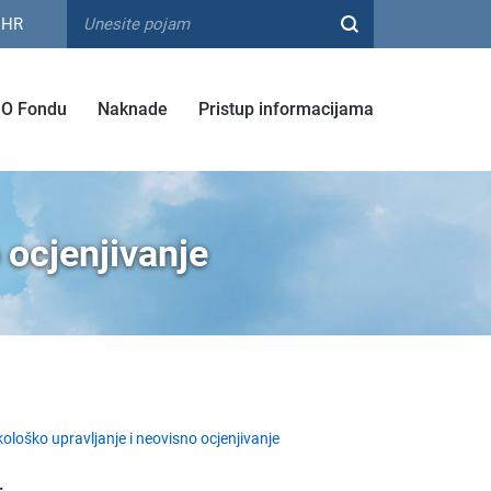
HR
O Fondu
Naknade
Pristup informacijama
 ocjenjivanje
kološko upravljanje i neovisno ocjenjivanje