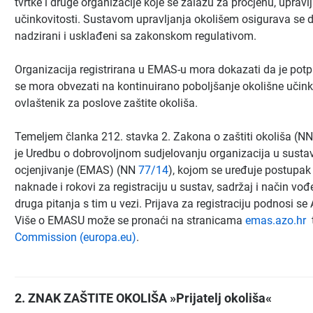
tvrtke i druge organizacije koje se zalažu za procjenu, upravl
učinkovitosti. Sustavom upravljanja okolišem osigurava se da su
nadzirani i usklađeni sa zakonskom regulativom.
Organizacija registrirana u EMAS-u mora dokazati da je potpu
se mora obvezati na kontinuirano poboljšanje okolišne učinko
ovlaštenik za poslove zaštite okoliša.
Temeljem članka 212. stavka 2. Zakona o zaštiti okoliša (N
je Uredbu o dobrovoljnom sudjelovanju organizacija u sustav
ocjenjivanje (EMAS) (NN
77/14
), kojom se uređuje postupak 
naknade i rokovi za registraciju u sustav, sadržaj i način vo
druga pitanja s tim u vezi. Prijava za registraciju podnosi se 
Više o EMASU može se pronaći na stranicama
emas.azo.hr
t
Commission (europa.eu)
.
2. ZNAK ZAŠTITE OKOLIŠA »Prijatelj okoliša«