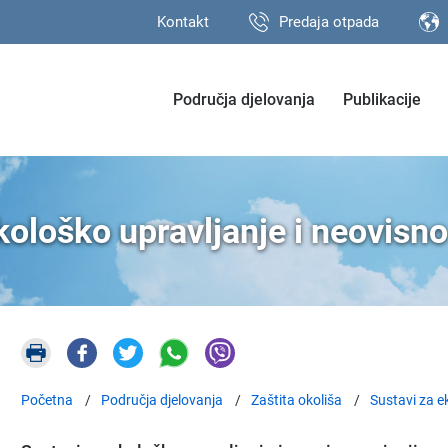
Kontakt
Predaja otpada
Područja djelovanja
Publikacije
kološko upravljanje i neovisno
Početna
Područja djelovanja
Zaštita okoliša
Sustavi za e