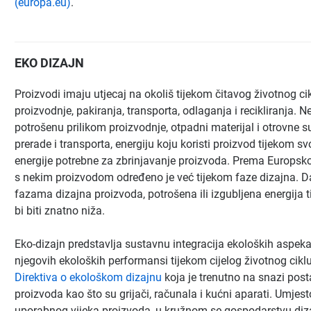
(europa.eu)
.
EKO DIZAJN
Proizvodi imaju utjecaj na okoliš tijekom čitavog životnog cikl
proizvodnje, pakiranja, transporta, odlaganja i recikliranja. N
potrošenu prilikom proizvodnje, otpadni materijal i otrovne 
prerade i transporta, energiju koju koristi proizvod tijekom s
energije potrebne za zbrinjavanje proizvoda. Prema Europskoj
s nekim proizvodom određeno je već tijekom faze dizajna. D
fazama dizajna proizvoda, potrošena ili izgubljena energija t
bi biti znatno niža.
Eko-dizajn predstavlja sustavnu integracija ekoloških aspek
njegovih ekoloških performansi tijekom cijelog životnog cikl
Direktiva o ekološkom dizajnu
koja je trenutno na snazi post
proizvoda kao što su grijači, računala i kućni aparati. Umjes
uporabnog vijeka proizvoda, u kružnom se gospodarstvu dizaj