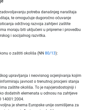
je
 u zadovoljavanju potreba današnjeg naraštaja
aštaja, te omogućuje dugoročno očuvanje
oticanja održivog razvoja zahtjevi zaštite
ima moraju biti uključeni u pripreme i provedbu
skog i socijalnog razvitka.
onu o zaštiti okoliša (NN
80/13
):
og upravljanja i neovisnog ocjenjivanja kojim
 informiraju javnost o trenutnoj procjeni stanja
ma zaštite okoliša. To je najvjerodostojniji i
oliko dodatnih elemenata u odnosu na zahtjeve
O 14001:2004.
ovoljna je shema Europske unije osmišljena za