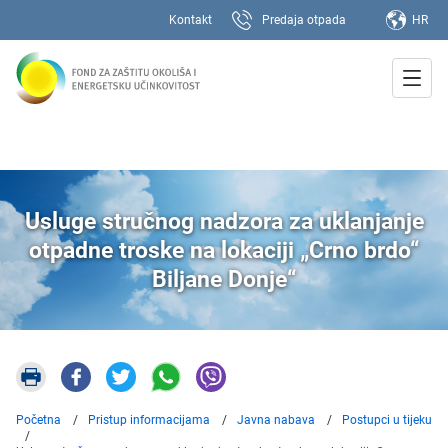
Kontakt
Predaja otpada
HR
Usluge stručnog nadzora za uklanjanje
otpadne troske na lokaciji „Crno brdo“
Biljane Donje“
Početna
Pristup informacijama
Javna nabava
Postupci u tijeku