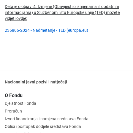
Detalje o objavi 4. Izmjene (Obavijesti o izmjenama ili dodatnim
informacijama) u
Službenom listu Europske unije (TED) možete
vidjeti ovdje:
236806-2024 - Nadmetanje - TED (europa.eu)
Nacionalni javni pozivi i natječaji
O Fondu
Djelatnost Fonda
Proračun
Izvori financiranja i namjena sredstava Fonda
Oblici i postupak dodjele sredstava Fonda