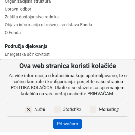
Organizacijska struktura
Upravni odbor
Zaštita dostojanstva radnika
Objava informacija o trošenju sredstava Fonda
O Fondu
Područja djelovanja
Energetska učinkovitost
Zaštita okoliša
Ova web stranica koristi kolačiće
Gospodarenje otpadom
Za više informacija o kolačićima koje upotrebljavamo, te o
Posredničko tijelo razine 2
načinu kontrole i konfiguriranja, posjetite našu stranicu
POLITIKA KOLAČIĆA. Ukoliko se slažete sa spremanjem
Informacije za korisnike
kolačića na vaš uređaj odaberite PRIHVAĆAM.
Novosti
Obavijesti
Nužni
Statistika
Marketing
Mapa weba
Kontakti
Prihvaćam
Izjava o pristupačnosti