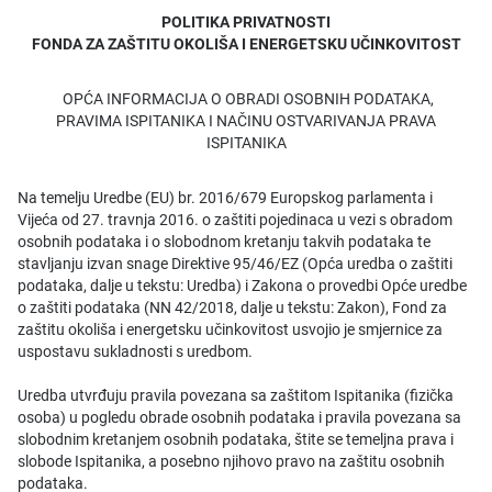
POLITIKA PRIVATNOSTI
FONDA ZA ZAŠTITU OKOLIŠA I ENERGETSKU UČINKOVITOST
OPĆA INFORMACIJA O OBRADI OSOBNIH PODATAKA,
PRAVIMA ISPITANIKA I NAČINU OSTVARIVANJA PRAVA
ISPITANIKA
Na temelju Uredbe (EU) br. 2016/679 Europskog parlamenta i
Vijeća od 27. travnja 2016. o zaštiti pojedinaca u vezi s obradom
osobnih podataka i o slobodnom kretanju takvih podataka te
stavljanju izvan snage Direktive 95/46/EZ (Opća uredba o zaštiti
podataka, dalje u tekstu: Uredba) i Zakona o provedbi Opće uredbe
o zaštiti podataka (NN 42/2018, dalje u tekstu: Zakon), Fond za
zaštitu okoliša i energetsku učinkovitost usvojio je smjernice za
uspostavu sukladnosti s uredbom.
Uredba utvrđuju pravila povezana sa zaštitom Ispitanika (fizička
osoba) u pogledu obrade osobnih podataka i pravila povezana sa
slobodnim kretanjem osobnih podataka, štite se temeljna prava i
slobode Ispitanika, a posebno njihovo pravo na zaštitu osobnih
podataka.