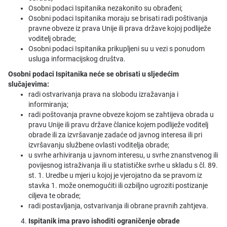
Osobni podaci Ispitanika nezakonito su obrađeni;
Osobni podaci Ispitanika moraju se brisati radi poštivanja
pravne obveze iz prava Unije ili prava države kojoj podliježe
voditelj obrade;
Osobni podaci Ispitanika prikupljeni su u vezi s ponudom
usluga informacijskog društva.
Osobni podaci Ispitanika neće se obrisati u sljedećim
slučajevima:
radi ostvarivanja prava na slobodu izražavanja i
informiranja;
radi poštovanja pravne obveze kojom se zahtijeva obrada u
pravu Unije ili pravu države članice kojem podliježe voditelj
obrade ili za izvršavanje zadaće od javnog interesa ili pri
izvršavanju službene ovlasti voditelja obrade;
u svrhe arhiviranja u javnom interesu, u svrhe znanstvenog ili
povijesnog istraživanja ili u statističke svrhe u skladu s čl. 89.
st. 1. Uredbe u mjeri u kojoj je vjerojatno da se pravom iz
stavka 1. može onemogućiti ili ozbiljno ugroziti postizanje
ciljeva te obrade;
radi postavljanja, ostvarivanja ili obrane pravnih zahtjeva.
Ispitanik ima pravo ishoditi ograničenje obrade