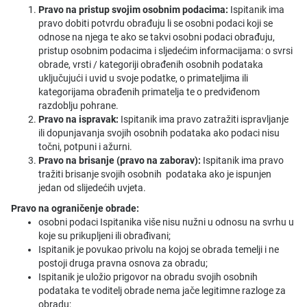
Pravo na pristup svojim osobnim podacima:
Ispitanik ima
pravo dobiti potvrdu obrađuju li se osobni podaci koji se
odnose na njega te ako se takvi osobni podaci obrađuju,
pristup osobnim podacima i sljedećim informacijama: o svrsi
obrade, vrsti / kategoriji obrađenih osobnih podataka
uključujući i uvid u svoje podatke, o primateljima ili
kategorijama obrađenih primatelja te o predviđenom
razdoblju pohrane.
Pravo na ispravak:
Ispitanik ima pravo zatražiti ispravljanje
ili dopunjavanja svojih osobnih podataka ako podaci nisu
točni, potpuni i ažurni.
Pravo na brisanje (pravo na zaborav):
Ispitanik ima pravo
tražiti brisanje svojih osobnih podataka ako je ispunjen
jedan od slijedećih uvjeta.
Pravo na ograničenje obrade:
osobni podaci Ispitanika više nisu nužni u odnosu na svrhu u
koje su prikupljeni ili obrađivani;
Ispitanik je povukao privolu na kojoj se obrada temelji i ne
postoji druga pravna osnova za obradu;
Ispitanik je uložio prigovor na obradu svojih osobnih
podataka te voditelj obrade nema jače legitimne razloge za
obradu;