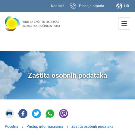
Kontakt
Predaja otpada
HR
Zaštita osobnih podataka
Početna
Pristup informacijama
Zaštita osobnih podataka