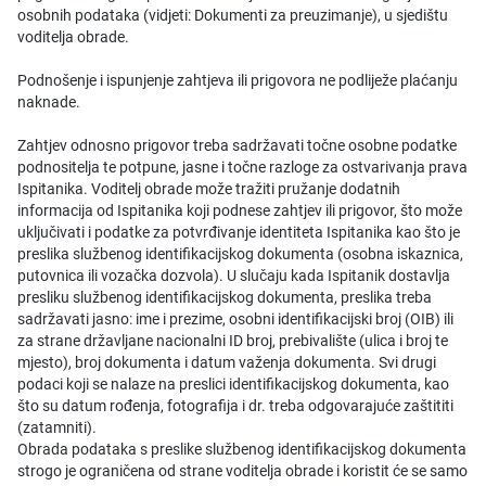
osobnih podataka (vidjeti: Dokumenti za preuzimanje), u sjedištu
voditelja obrade.
Podnošenje i ispunjenje zahtjeva ili prigovora ne podliježe plaćanju
naknade.
Zahtjev odnosno prigovor treba sadržavati točne osobne podatke
podnositelja te potpune, jasne i točne razloge za ostvarivanja prava
Ispitanika. Voditelj obrade može tražiti pružanje dodatnih
informacija od Ispitanika koji podnese zahtjev ili prigovor, što može
uključivati i podatke za potvrđivanje identiteta Ispitanika kao što je
preslika službenog identifikacijskog dokumenta (osobna iskaznica,
putovnica ili vozačka dozvola). U slučaju kada Ispitanik dostavlja
presliku službenog identifikacijskog dokumenta, preslika treba
sadržavati jasno: ime i prezime, osobni identifikacijski broj (OIB) ili
za strane državljane nacionalni ID broj, prebivalište (ulica i broj te
mjesto), broj dokumenta i datum važenja dokumenta. Svi drugi
podaci koji se nalaze na preslici identifikacijskog dokumenta, kao
što su datum rođenja, fotografija i dr. treba odgovarajuće zaštititi
(zatamniti).
Obrada podataka s preslike službenog identifikacijskog dokumenta
strogo je ograničena od strane voditelja obrade i koristit će se samo