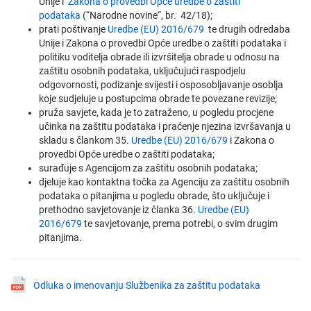
Unije i
Zakona o provedbi Opće uredbe o zaštiti
podataka
(“Narodne novine“, br. 42/18);
prati poštivanje
Uredbe (EU) 2016/679
te drugih odredaba
Unije i Zakona o provedbi Opće uredbe o zaštiti podataka i
politiku voditelja obrade ili izvršitelja obrade u odnosu na
zaštitu osobnih podataka, uključujući raspodjelu
odgovornosti, podizanje svijesti i osposobljavanje osoblja
koje sudjeluje u postupcima obrade te povezane revizije;
pruža savjete, kada je to zatraženo, u pogledu procjene
učinka na zaštitu podataka i praćenje njezina izvršavanja u
skladu s člankom 35.
Uredbe (EU) 2016/679
i Zakona o
provedbi Opće uredbe o zaštiti podataka;
surađuje s Agencijom za zaštitu osobnih podataka;
djeluje kao kontaktna točka za Agenciju za zaštitu osobnih
podataka o pitanjima u pogledu obrade, što uključuje i
prethodno savjetovanje iz članka 36.
Uredbe (EU)
2016/679
te savjetovanje, prema potrebi, o svim drugim
pitanjima.
Odluka o imenovanju Službenika za zaštitu podataka