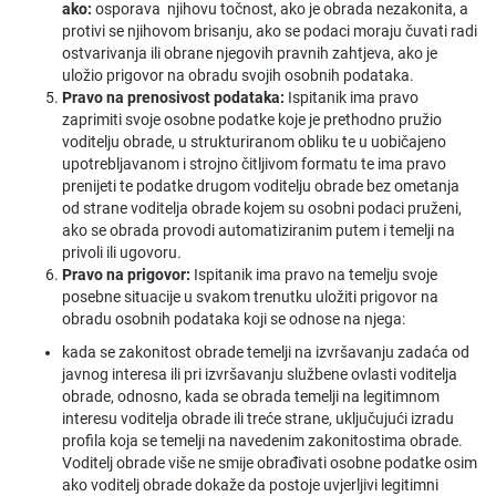
ako:
osporava njihovu točnost, ako je obrada nezakonita, a
protivi se njihovom brisanju, ako se podaci moraju čuvati radi
ostvarivanja ili obrane njegovih pravnih zahtjeva, ako je
uložio prigovor na obradu svojih osobnih podataka.
Pravo na prenosivost podataka:
Ispitanik ima pravo
zaprimiti svoje osobne podatke koje je prethodno pružio
voditelju obrade, u strukturiranom obliku te u uobičajeno
upotrebljavanom i strojno čitljivom formatu te ima pravo
prenijeti te podatke drugom voditelju obrade bez ometanja
od strane voditelja obrade kojem su osobni podaci pruženi,
ako se obrada provodi automatiziranim putem i temelji na
privoli ili ugovoru.
Pravo na prigovor:
Ispitanik ima pravo na temelju svoje
posebne situacije u svakom trenutku uložiti prigovor na
obradu osobnih podataka koji se odnose na njega:
kada se zakonitost obrade temelji na izvršavanju zadaća od
javnog interesa ili pri izvršavanju službene ovlasti voditelja
obrade, odnosno, kada se obrada temelji na legitimnom
interesu voditelja obrade ili treće strane, uključujući izradu
profila koja se temelji na navedenim zakonitostima obrade.
Voditelj obrade više ne smije obrađivati osobne podatke osim
ako voditelj obrade dokaže da postoje uvjerljivi legitimni