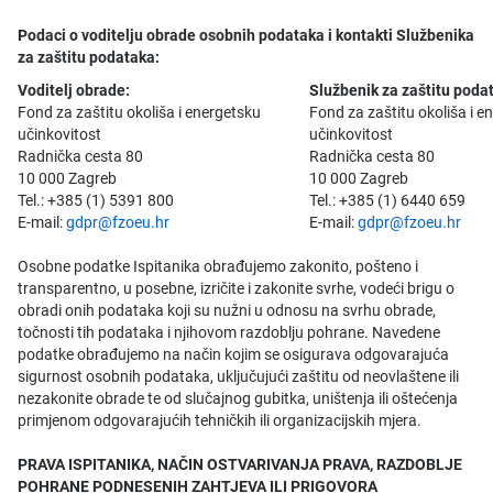
Podaci o voditelju obrade osobnih podataka i kontakti Službenika
za zaštitu podataka:
Voditelj obrade:
Službenik za zaštitu poda
Fond za zaštitu okoliša i energetsku
Fond za zaštitu okoliša i e
učinkovitost
učinkovitost
Radnička cesta 80
Radnička cesta 80
10 000 Zagreb
10 000 Zagreb
Tel.: +385 (1) 5391 800
Tel.: +385 (1) 6440 659
E-mail:
gdpr@fzoeu.hr
E-mail:
gdpr@fzoeu.hr
Osobne podatke Ispitanika obrađujemo zakonito, pošteno i
transparentno, u posebne, izričite i zakonite svrhe, vodeći brigu o
obradi onih podataka koji su nužni u odnosu na svrhu obrade,
točnosti tih podataka i njihovom razdoblju pohrane. Navedene
podatke obrađujemo na način kojim se osigurava odgovarajuća
sigurnost osobnih podataka, uključujući zaštitu od neovlaštene ili
nezakonite obrade te od slučajnog gubitka, uništenja ili oštećenja
primjenom odgovarajućih tehničkih ili organizacijskih mjera.
PRAVA ISPITANIKA, NAČIN OSTVARIVANJA PRAVA, RAZDOBLJE
POHRANE PODNESENIH ZAHTJEVA ILI PRIGOVORA