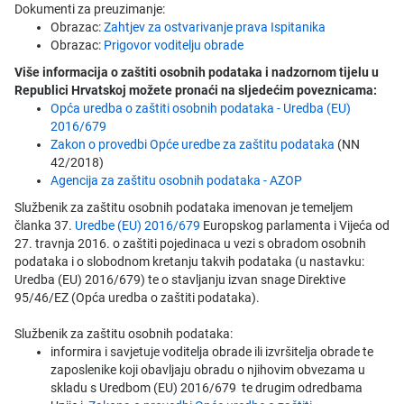
Dokumenti za preuzimanje:
Obrazac:
Zahtjev za ostvarivanje prava Ispitanika
Obrazac:
Prigovor voditelju obrade
Više informacija o zaštiti osobnih podataka i nadzornom tijelu u
Republici Hrvatskoj možete pronaći na sljedećim poveznicama:
Opća uredba o zaštiti osobnih podataka - Uredba (EU)
2016/679
Zakon o provedbi Opće uredbe za zaštitu podataka
(NN
42/2018)
Agencija za zaštitu osobnih podataka - AZOP
Službenik za zaštitu osobnih podataka imenovan je temeljem
članka 37.
Uredbe (EU) 2016/679
Europskog parlamenta i Vijeća od
27. travnja 2016. o zaštiti pojedinaca u vezi s obradom osobnih
podataka i o slobodnom kretanju takvih podataka (u nastavku:
Uredba (EU) 2016/679) te o stavljanju izvan snage Direktive
95/46/EZ (Opća uredba o zaštiti podataka).
Službenik za zaštitu osobnih podataka:
informira i savjetuje voditelja obrade ili izvršitelja obrade te
zaposlenike koji obavljaju obradu o njihovim obvezama u
skladu s Uredbom (EU) 2016/679 te drugim odredbama