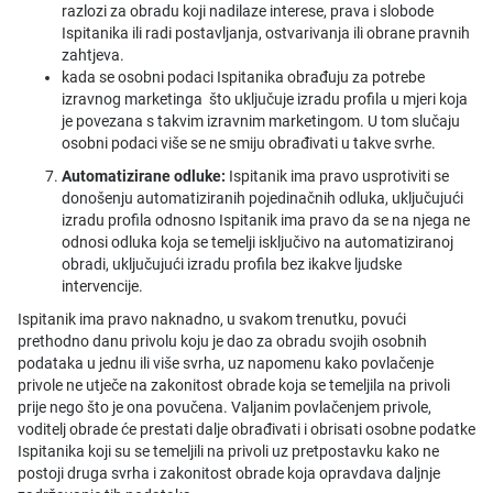
razlozi za obradu koji nadilaze interese, prava i slobode
Ispitanika ili radi postavljanja, ostvarivanja ili obrane pravnih
zahtjeva.
kada se osobni podaci Ispitanika obrađuju za potrebe
izravnog marketinga što uključuje izradu profila u mjeri koja
je povezana s takvim izravnim marketingom. U tom slučaju
osobni podaci više se ne smiju obrađivati u takve svrhe.
Automatizirane odluke:
Ispitanik ima pravo usprotiviti se
donošenju automatiziranih pojedinačnih odluka, uključujući
izradu profila odnosno Ispitanik ima pravo da se na njega ne
odnosi odluka koja se temelji isključivo na automatiziranoj
obradi, uključujući izradu profila bez ikakve ljudske
intervencije.
Ispitanik ima pravo naknadno, u svakom trenutku, povući
prethodno danu privolu koju je dao za obradu svojih osobnih
podataka u jednu ili više svrha, uz napomenu kako povlačenje
privole ne utječe na zakonitost obrade koja se temeljila na privoli
prije nego što je ona povučena. Valjanim povlačenjem privole,
voditelj obrade će prestati dalje obrađivati i obrisati osobne podatke
Ispitanika koji su se temeljili na privoli uz pretpostavku kako ne
postoji druga svrha i zakonitost obrade koja opravdava daljnje