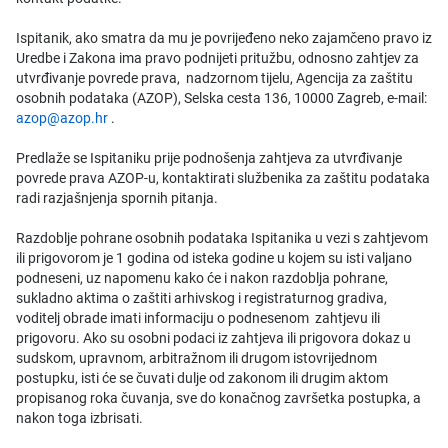
Ispitanik, ako smatra da mu je povrijeđeno neko zajamčeno pravo iz
Uredbe i Zakona ima pravo podnijeti pritužbu, odnosno zahtjev za
utvrđivanje povrede prava, nadzornom tijelu, Agencija za zaštitu
osobnih podataka (AZOP), Selska cesta 136, 10000 Zagreb, e-mail:
azop@azop.hr
.
Predlaže se Ispitaniku prije podnošenja zahtjeva za utvrđivanje
povrede prava AZOP-u, kontaktirati službenika za zaštitu podataka
radi razjašnjenja spornih pitanja.
Razdoblje pohrane osobnih podataka Ispitanika u vezi s zahtjevom
ili prigovorom je 1 godina od isteka godine u kojem su isti valjano
podneseni, uz napomenu kako će i nakon razdoblja pohrane,
sukladno aktima o zaštiti arhivskog i registraturnog gradiva,
voditelj obrade imati informaciju o podnesenom zahtjevu ili
prigovoru. Ako su osobni podaci iz zahtjeva ili prigovora dokaz u
sudskom, upravnom, arbitražnom ili drugom istovrijednom
postupku, isti će se čuvati dulje od zakonom ili drugim aktom
propisanog roka čuvanja, sve do konačnog završetka postupka, a
nakon toga izbrisati.