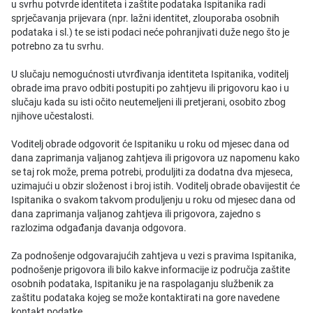
u svrhu potvrde identiteta i zaštite podataka Ispitanika radi
sprječavanja prijevara (npr. lažni identitet, zlouporaba osobnih
podataka i sl.) te se isti podaci neće pohranjivati duže nego što je
potrebno za tu svrhu.
U slučaju nemogućnosti utvrđivanja identiteta Ispitanika, voditelj
obrade ima pravo odbiti postupiti po zahtjevu ili prigovoru kao i u
slučaju kada su isti očito neutemeljeni ili pretjerani, osobito zbog
njihove učestalosti.
Voditelj obrade odgovorit će Ispitaniku u roku od mjesec dana od
dana zaprimanja valjanog zahtjeva ili prigovora uz napomenu kako
se taj rok može, prema potrebi, produljiti za dodatna dva mjeseca,
uzimajući u obzir složenost i broj istih. Voditelj obrade obavijestit će
Ispitanika o svakom takvom produljenju u roku od mjesec dana od
dana zaprimanja valjanog zahtjeva ili prigovora, zajedno s
razlozima odgađanja davanja odgovora.
Za podnošenje odgovarajućih zahtjeva u vezi s pravima Ispitanika,
podnošenje prigovora ili bilo kakve informacije iz područja zaštite
osobnih podataka, Ispitaniku je na raspolaganju službenik za
zaštitu podataka kojeg se može kontaktirati na gore navedene
kontakt podatke.