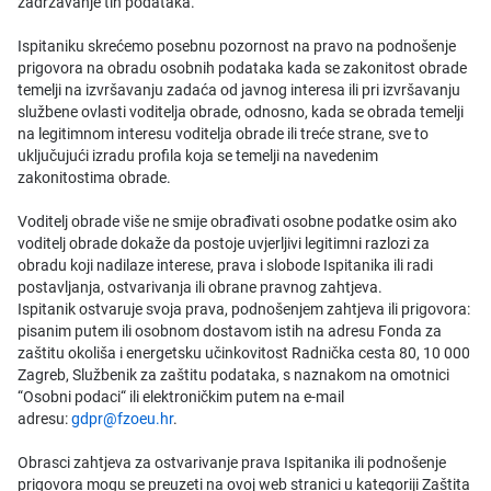
zadržavanje tih podataka.
Ispitaniku skrećemo posebnu pozornost na pravo na podnošenje
prigovora na obradu osobnih podataka kada se zakonitost obrade
temelji na izvršavanju zadaća od javnog interesa ili pri izvršavanju
službene ovlasti voditelja obrade, odnosno, kada se obrada temelji
na legitimnom interesu voditelja obrade ili treće strane, sve to
uključujući izradu profila koja se temelji na navedenim
zakonitostima obrade.
Voditelj obrade više ne smije obrađivati osobne podatke osim ako
voditelj obrade dokaže da postoje uvjerljivi legitimni razlozi za
obradu koji nadilaze interese, prava i slobode Ispitanika ili radi
postavljanja, ostvarivanja ili obrane pravnog zahtjeva.
Ispitanik ostvaruje svoja prava, podnošenjem zahtjeva ili prigovora:
pisanim putem ili osobnom dostavom istih na adresu Fonda za
zaštitu okoliša i energetsku učinkovitost Radnička cesta 80, 10 000
Zagreb, Službenik za zaštitu podataka, s naznakom na omotnici
“Osobni podaci“ ili elektroničkim putem na e-mail
adresu:
gdpr@fzoeu.hr
.
Obrasci zahtjeva za ostvarivanje prava Ispitanika ili podnošenje
prigovora mogu se preuzeti na ovoj web stranici u kategoriji Zaštita