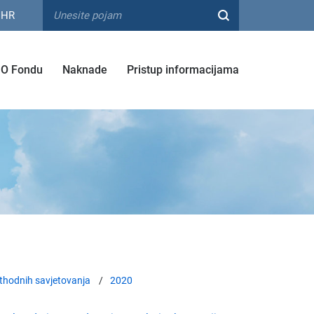
HR
O Fondu
Naknade
Pristup informacijama
thodnih savjetovanja
2020