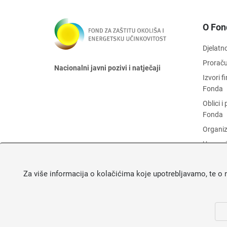
O Fon
Djelatn
Prorač
Nacionalni javni pozivi i natječaji
Izvori 
Fonda
Oblici 
Fonda
Organiz
Upravni
Zaštita
Za više informacija o kolačićima koje upotrebljavamo, te o 
Objava 
Fonda
O Fond