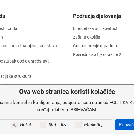
du
Područja djelovanja
ost Fonda
Energetska učinkovitost
un
Zaštita okoliša
financiranja i namjena sredstava
Gospodarenje otpadom
Posredničko tijelo razine 2
i postupak dodjele sredstava
acijska struktura
 odbor
Ova web stranica koristi kolačiće
 dostojanstva radnika
načinu kontrole i konfiguriranja, posjetite našu stranicu POLITIK
informacija o trošenju sredstava
uređaj odaberite PRIHVAĆAM.
u
Prihva
Nužni
Statistika
Marketing