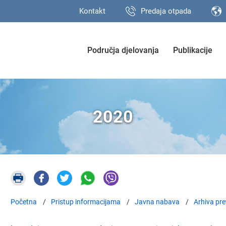
Kontakt
Predaja otpada
Područja djelovanja
Publikacije
2020
Početna
Pristup informacijama
Javna nabava
Arhiva pre