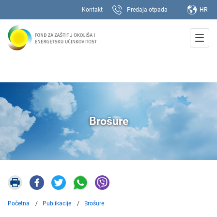
Kontakt
Predaja otpada
HR
Brošure
Početna
Publikacije
Brošure