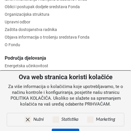
Oblici i postupak dodjele sredstava Fonda
Organizacijska struktura
Upravni odbor
Zaštita dostojanstva radnika
Objava informacija o trošenju sredstava Fonda
O Fondu
Područja djelovanja
Energetska učinkovitost
Zaštita okoliša
Ova web stranica koristi kolačiće
Gospodarenje otpadom
Za više informacija o kolačićima koje upotrebljavamo, te o
Posredničko tijelo razine 2
načinu kontrole i konfiguriranja, posjetite našu stranicu
POLITIKA KOLAČIĆA. Ukoliko se slažete sa spremanjem
Informacije za korisnike
kolačića na vaš uređaj odaberite PRIHVAĆAM.
Novosti
Obavijesti
Nužni
Statistika
Marketing
Mapa weba