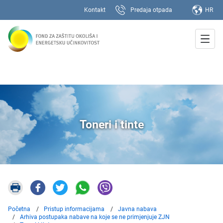
Kontakt
Predaja otpada
HR
Toneri i tinte
Početna
Pristup informacijama
Javna nabava
Arhiva postupaka nabave na koje se ne primjenjuje ZJN