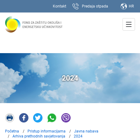
Kontakt
Predaja otpada
HR
2024
Početna
Pristup informacijama
Javna nabava
Arhiva prethodnih savjetovanja
2024