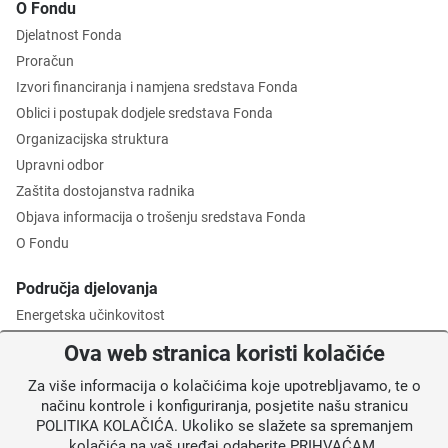
O Fondu
Djelatnost Fonda
Proračun
Izvori financiranja i namjena sredstava Fonda
Oblici i postupak dodjele sredstava Fonda
Organizacijska struktura
Upravni odbor
Zaštita dostojanstva radnika
Objava informacija o trošenju sredstava Fonda
O Fondu
Područja djelovanja
Energetska učinkovitost
Zaštita okoliša
Ova web stranica koristi kolačiće
Gospodarenje otpadom
Za više informacija o kolačićima koje upotrebljavamo, te o
Posredničko tijelo razine 2
načinu kontrole i konfiguriranja, posjetite našu stranicu
POLITIKA KOLAČIĆA. Ukoliko se slažete sa spremanjem
Informacije za korisnike
kolačića na vaš uređaj odaberite PRIHVAĆAM.