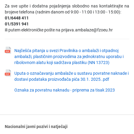
Za sve upite i dodatna pojašnjenja slobodno nas kontaktirajte na
brojeve telefona (radnim danom od 9:00 - 11:00 i 13:00 - 15:00):
01/6448 411
01/5391 941
ili putem elektroničke pošte na
prijava.ambalaze@fzoeu.hr
Najčešća pitanja u svezi Pravilnika o ambalaži i otpadnoj
ambalaži, plastičnim proizvodima za jednokratnu uporabu i
ribolovnom alatu koji sadržava plastiku (NN 13723)
Uputa o označavanju ambalaže u sustavu povratne naknade i
dostavi podataka proizvođača pića 30.1. 2025..pdf
Oznaka za povratnu naknadu - priprema za tisak 2023
Nacionalni javni pozivi i natječaji