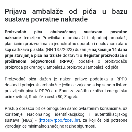
Prijava ambalaže od pića u bazu
sustava povratne naknade
Proizvođač pića obuhvaćenog sustavom povratne
naknade
temeljem Pravilnika o ambalaži i otpadnoj ambalaži,
plastičnim proizvodima za jednokratnu uporabu i ribolovnom alatu
koji sadržava plastiku (NN 137/2023) dužan je
najkasnije 14 dana
prije stavljanja pića na tržište
dostaviti u
Registar proizvođača s
proširenom odgovornosti (RPPO)
podatke o proizvođaču
proizvoda pakiranog u ambalažu, proizvodu i ambalaži od pića.
Proizvođač pića dužan je nakon prijave podataka u RPPO
dostaviti primjerak ambalažne jedinice zajedno s ispisanom listom
prijavljenih pića iz RPPO-a u Fond za zaštitu okoliša i energetsku
učinkovitost, Radnička cesta 80, Zagreb.
Pristup obrascu bit će omogućen samo ovlaštenim korisnicima, uz
korištenje Nacionalnog identifikacijskog i autentifikacijskog
sustava (NIAS) - (
https://rppo.fzoeu.hr
), za koji će biti potrebne
vjerodajnice minimalno značajne razine sigurnosti.