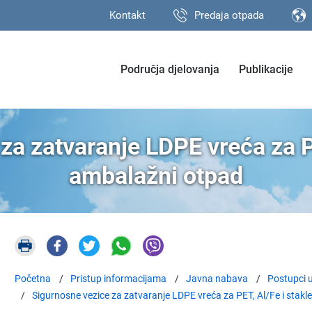
Kontakt
Predaja otpada
Područja djelovanja
Publikacije
za zatvaranje LDPE vreća za PE
ambalažni otpad
Početna
Pristup informacijama
Javna nabava
Postupci u
Sigurnosne vezice za zatvaranje LDPE vreća za PET, Al/Fe i stakl