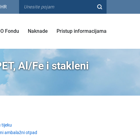
HR
O Fondu
Naknade
Pristup informacijama
T, Al/Fe i stakleni
 tijeku
eni ambalažni otpad