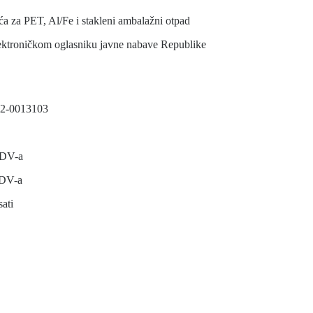
a PET, Al/Fe i stakleni ambalažni otpad
lektroničkom oglasniku javne nabave Republike
013103
PDV-a
PDV-a
ati