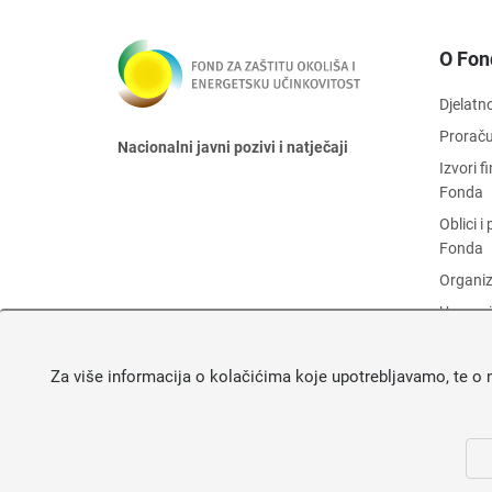
O Fon
Djelatn
Prorač
Nacionalni javni pozivi i natječaji
Izvori 
Fonda
Oblici 
Fonda
Organiz
Upravni
Zaštita
Za više informacija o kolačićima koje upotrebljavamo, te o 
Objava 
Fonda
O Fond