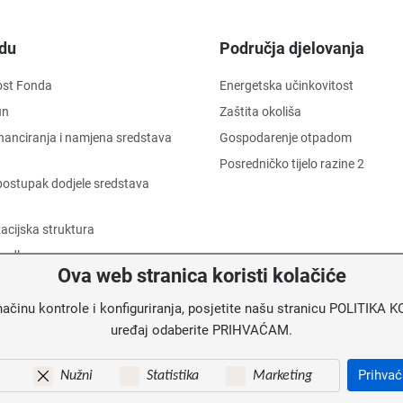
du
Područja djelovanja
ost Fonda
Energetska učinkovitost
un
Zaštita okoliša
financiranja i namjena sredstava
Gospodarenje otpadom
Posredničko tijelo razine 2
i postupak dodjele sredstava
acijska struktura
 odbor
Ova web stranica koristi kolačiće
 dostojanstva radnika
načinu kontrole i konfiguriranja, posjetite našu stranicu POLITIK
informacija o trošenju sredstava
uređaj odaberite PRIHVAĆAM.
u
Prihva
Nužni
Statistika
Marketing