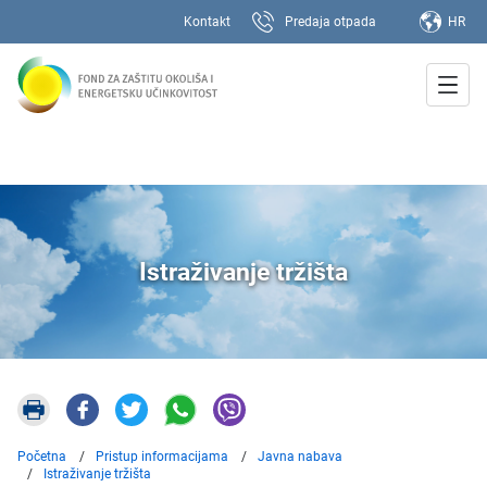
Kontakt
Predaja otpada
HR
Istraživanje tržišta
Početna
Pristup informacijama
Javna nabava
Istraživanje tržišta