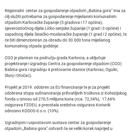
Regionalni centar za gospodarenje otpadom „Babina gora“ ima za
cilj služiti potrebama za gospodarenje miješanim komunalnim
otpadom Karlovačke županije (5 gradova i 17 općina),
sjeveroistočnog dijela Ličko-senjske županije (1 grad i 3 općine) i
zapadnog dijela Sisačko-moslavačke županije (1 grad i 2 općine), te
će biti dimenzioniran za obradu do 30.000 tona miješanog
komunalnog otpada godišnje.
CGO je planiran na području grada Karlovca, a uključuje
projektiranje i izgradnju Centra za gospodarenje otpadom (CGO)
Babina gora i izgradnju 4 pretovarne stanice (Karlovac, Ogulin,
Slunj i Otočac).
Projekt je 2019. odobren za EU financiranje te je za projekt
odobrena stopa sufinanciranja prihvatljivih troškova iz Kohezijskog
fonda u iznosu od 270,5 milijuna kuna (cca. 72,34%), 17,66%
osigurava FZOEU, a preostala sredstva osigurava Korisnik
odnosno KODOS d.o.o. (10%).
Izgradnjom i uspostavom sustava centar za gospodarenje
otpadom „Babina gora“ ostvarit će se veliki korak naprijed u