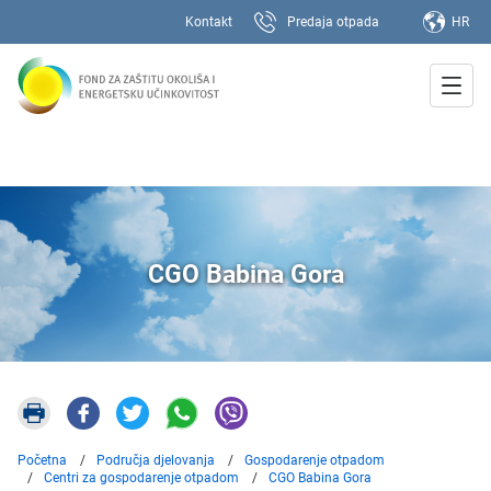
Kontakt
Predaja otpada
HR
CGO Babina Gora
Početna
Područja djelovanja
Gospodarenje otpadom
Centri za gospodarenje otpadom
CGO Babina Gora