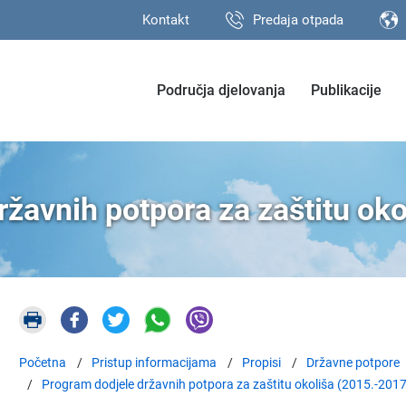
Kontakt
Predaja otpada
Područja djelovanja
Publikacije
žavnih potpora za zaštitu ok
Početna
Pristup informacijama
Propisi
Državne potpore
Program dodjele državnih potpora za zaštitu okoliša (2015.-2017