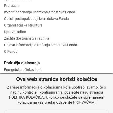
Proračun
Izvori financiranja i namjena sredstava Fonda
Oblici i postupak dodjele sredstava Fonda
Organizacijska struktura
Upravni odbor
Zaštita dostojanstva radnika
Objava informacija o trošenju sredstava Fonda
O Fondu
Područja djelovanja
Energetska učinkovitost
Zaštita okoliša
Ova web stranica koristi kolačiće
Gospodarenje otpadom
Za više informacija o kolačićima koje upotrebljavamo, te o
Posredničko tijelo razine 2
načinu kontrole i konfiguriranja, posjetite našu stranicu
POLITIKA KOLAČIĆA. Ukoliko se slažete sa spremanjem
Informacije za korisnike
kolačića na vaš uređaj odaberite PRIHVAĆAM.
Novosti