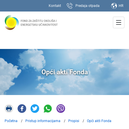
Kontakt
Predaja otpada
HR
Opći akti Fonda
Početna
Pristup informacijama
Propisi
Opći akti Fonda