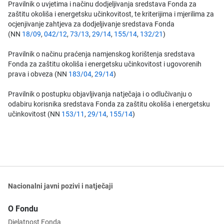
Pravilnik o uvjetima i načinu dodjeljivanja sredstava Fonda za
zaštitu okoliša i energetsku učinkovitost, te kriterijima i mjerilima za
ocjenjivanje zahtjeva za dodjeljivanje sredstava Fonda
(NN
18/09
,
042/12
,
73/13
,
29/14
,
155/14
,
132/21
)
Pravilnik o načinu praćenja namjenskog korištenja sredstava
Fonda za zaštitu okoliša i energetsku učinkovitost i ugovorenih
prava i obveza (NN
183/04
,
29/14
)
Pravilnik o postupku objavljivanja natječaja i o odlučivanju o
odabiru korisnika sredstava Fonda za zaštitu okoliša i energetsku
učinkovitost (NN
153/11
,
29/14
,
155/14
)
Nacionalni javni pozivi i natječaji
O Fondu
Djelatnost Fonda