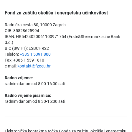
Fond za zaštitu okoliša i energetsku učinkovitost
Radnička cesta 80, 10000 Zagreb
OIB: 85828625994
IBAN: HR5424020061100971754 (Erste&Steiermärkische Bank
d.d.)
BIC (SWIFT): ESBCHR22
Telefon:
+385 1 5391 800
Fax: +385 1 5391 810
e-mail:
kontakt@fzoeu.hr
Radno vrijeme:
radnim danom od 8:00-16:00 sati
Radno vrijeme pisarnice:
radnim danom od 8:30-15:30 sati
Elektronička kontaktna točka Fonda za zaštitu okoliša i energetsku