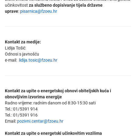
učinkovitost
za službeno dopisivanje tijela državne
uprave
:
pisarnica@fzoeu.hr
Kontakt za medije:
Lidija Tošić
Odnosi s javnošću
e-mail:
lidija.tosic@fzoeu.hr
Kontakt za upite o energetskoj obnovi obiteljskih kuća i
obnovljivim izvorima energije
Radno vrijeme: radnim danom od 8:30-15:30 sati
Tel.: 01/5391 914
Tel.: 01/5391 916
Email:
pozivni.centar@fzoeu.hr
Kontakt za upite o energetski učinkovitim vozilima