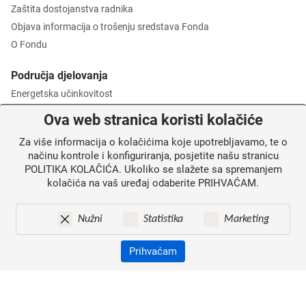
Zaštita dostojanstva radnika
Objava informacija o trošenju sredstava Fonda
O Fondu
Područja djelovanja
Energetska učinkovitost
Zaštita okoliša
Ova web stranica koristi kolačiće
Gospodarenje otpadom
Za više informacija o kolačićima koje upotrebljavamo, te o
Posredničko tijelo razine 2
načinu kontrole i konfiguriranja, posjetite našu stranicu
POLITIKA KOLAČIĆA. Ukoliko se slažete sa spremanjem
Informacije za korisnike
kolačića na vaš uređaj odaberite PRIHVAĆAM.
Novosti
Obavijesti
Nužni
Statistika
Marketing
Mapa weba
Kontakti
Prihvaćam
Izjava o pristupačnosti
Zaštita osobnih podataka