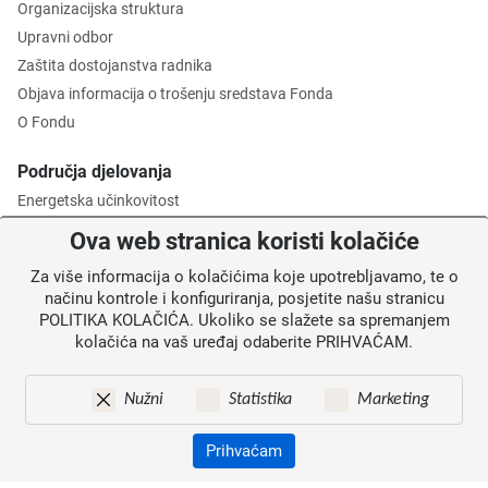
Organizacijska struktura
Upravni odbor
Zaštita dostojanstva radnika
Objava informacija o trošenju sredstava Fonda
O Fondu
Područja djelovanja
Energetska učinkovitost
Zaštita okoliša
Ova web stranica koristi kolačiće
Gospodarenje otpadom
Za više informacija o kolačićima koje upotrebljavamo, te o
Posredničko tijelo razine 2
načinu kontrole i konfiguriranja, posjetite našu stranicu
POLITIKA KOLAČIĆA. Ukoliko se slažete sa spremanjem
Informacije za korisnike
kolačića na vaš uređaj odaberite PRIHVAĆAM.
Novosti
Obavijesti
Nužni
Statistika
Marketing
Mapa weba
Kontakti
Prihvaćam
Izjava o pristupačnosti