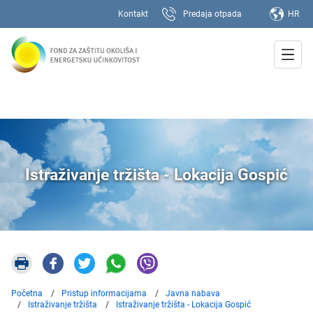
Kontakt
Predaja otpada
HR
Istraživanje tržišta - Lokacija Gospić
Početna
Pristup informacijama
Javna nabava
Istraživanje tržišta
Istraživanje tržišta - Lokacija Gospić