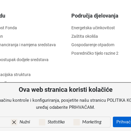
du
Područja djelovanja
ost Fonda
Energetska učinkovitost
un
Zaštita okoliša
financiranja i namjena sredstava
Gospodarenje otpadom
Posredničko tijelo razine 2
i postupak dodjele sredstava
acijska struktura
 odbor
Ova web stranica koristi kolačiće
 dostojanstva radnika
načinu kontrole i konfiguriranja, posjetite našu stranicu POLITIK
informacija o trošenju sredstava
uređaj odaberite PRIHVAĆAM.
u
Prihva
Nužni
Statistika
Marketing