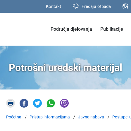
Kontakt
Predaja otpada
Područja djelovanja
Publikacije
Potrošni uredski materijal
Početna
Pristup informacijama
Javna nabava
Postupci u