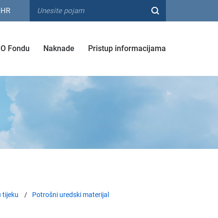
HR
O Fondu
Naknade
Pristup informacijama
 tijeku
Potrošni uredski materijal