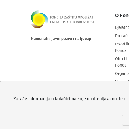
O Fon
Djelatn
Prorač
Nacionalni javni pozivi i natječaji
Izvori 
Fonda
Oblici 
Fonda
Organiz
Upravni
Zaštita
Za više informacija o kolačićima koje upotrebljavamo, te o 
Objava 
Fonda
O Fond