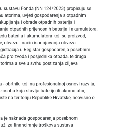
u sustavu Fonda (NN 124/2023) propisuju se
mulatorima, uvjeti gospodarenja s otpadnim
upljanja i obrade otpadnih baterija i
nja otpadnih prijenosnih baterija i akumulatora,
edu baterija i akumulatora koji su proizvod,
že, obveze i način ispunjavanja obveza
egistracija u Registar gospodarenja posebnim
a proizvoda i posjednika otpada, te druga
orima a sve u svrhu postizanja ciljeva
 - obrtnik, koji na profesionalnoj osnovi razvija,
je osoba koja stavlja bateriju ili akumulator,
ište na teritoriju Republike Hrvatske, neovisno o
ma je naknada gospodarenja posebnom
luži za financiranje troškova sustava