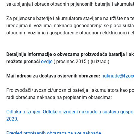
sakupljanja i obrade otpadnih prijenosnih baterija i akumula
Za prijenosne baterije i akumulatore stavljene na tržište na te
uređajima ili vozilima, naknada gospodarenja se plaća sukl
otpadnim vozilima i gospodarenje otpadnom električnom i 
Detaljnije informacije o obvezama proizvođača baterija i a
možete pronaći
ovdje
( prosinac 2015.).(u izradi)
Mail adresa za dostavu ovjerenih obrazaca:
naknade@fzoeu
Proizvođači/uvoznici/unosnici baterija i akumulatora kao 
radi obračuna naknada na propisanim obrascima:
Odluka o izmjeni Odluke o izmjeni naknade u sustavu gosp
2020.
Pregled propisanih obrazaca za sve naknade