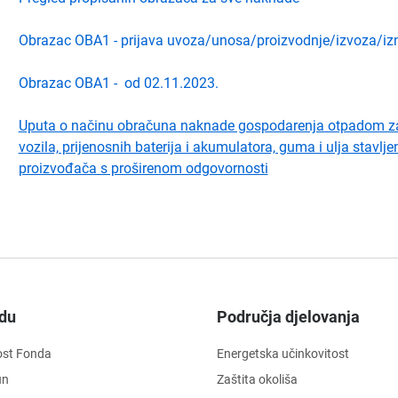
Obrazac OBA1 - prijava uvoza/unosa/proizvodnje/izvoza/iz
Obrazac OBA1 - od 02.11.2023.
Uputa o načinu obračuna naknade gospodarenja otpadom za ko
vozila, prijenosnih baterija i akumulatora, guma i ulja stavlje
proizvođača s proširenom odgovornosti
du
Područja djelovanja
ost Fonda
Energetska učinkovitost
un
Zaštita okoliša