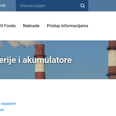
HR
O Fondu
Naknade
Pristup informacijama
rije i akumulatore
u otpadom
ore