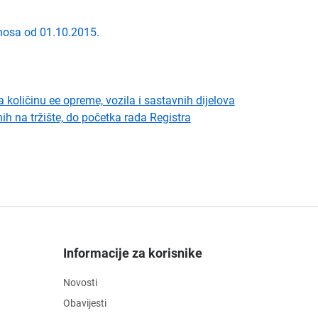
nosa od 01.10.2015.
ličinu ee opreme, vozila i sastavnih dijelova
nih na tržište, do početka rada Registra
Informacije za korisnike
Novosti
Obavijesti