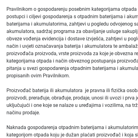
Pravilnikom o gospodarenju posebnim kategorijama otpada 
postupci i ciljevi gospodarenja s otpadnim baterijama i aku
baterijama i akumulatorima, zahtjevi u pogledu odvojenog sak
akumulatora, sadržaj programa za obavljanje usluge sakuplja
obveze vođenja evidencija i dostave izvješća, zahtjevi u pogl
način i uvjeti označavanja baterija i akumulatora te ambala
proizvođača proizvoda, vrste proizvoda za koje je obvezna r
kategorijama otpada i način obveznog postupanja proizvođač
pitanja u svezi gospodarenja otpadnim baterijama i akumulat
propisanih ovim Pravilnikom.
Proizvođač baterija ili akumulatora je pravna ili fizička osoba
proizvodi, prerađuje, obrađuje, prodaje, unosi ili uvozi i prva 
uključujući i one koje se nalaze u uređajima i vozilima, na trž
načinu prodaje.
Naknada gospodarenja otpadnim baterijama i akumulatori
kategorijom otpada koju je dužan plaćati proizvođač i koja s