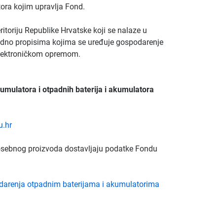
tora kojim upravlja Fond.
ritoriju Republike Hrvatske koji se nalaze u
adno propisima kojima se uređuje gospodarenje
elektroničkom opremom.
kumulatora i otpadnih baterija i akumulatora
.hr
posebnog proizvoda dostavljaju podatke Fondu
odarenja otpadnim baterijama i akumulatorima