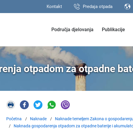
Kontakt
Predaja otpada
Područja djelovanja
Publikacije
nja otpadom za otpadne bate
Početna
Naknade
Naknade temeljem Zakona o gospodarenj
Naknada gospodarenja otpadom za otpadne baterije i akumulat