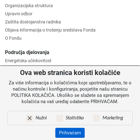
Organizacijska struktura
Upravni odbor
Zaštita dostojanstva radnika
Objava informacija o trošenju sredstava Fonda
O Fondu
Područja djelovanja
Energetska učinkovitost
Zaštita okoliša
Ova web stranica koristi kolačiće
Gospodarenje otpadom
Za više informacija o kolačićima koje upotrebljavamo, te o
Posredničko tijelo razine 2
načinu kontrole i konfiguriranja, posjetite našu stranicu
POLITIKA KOLAČIĆA. Ukoliko se slažete sa spremanjem
Informacije za korisnike
kolačića na vaš uređaj odaberite PRIHVAĆAM.
Novosti
Obavijesti
Nužni
Statistika
Marketing
Mapa weba
Kontakti
Prihvaćam