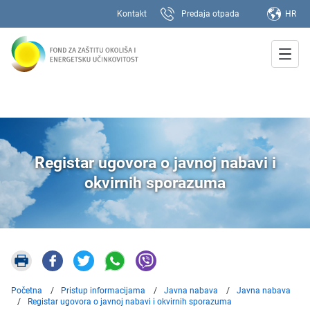
Kontakt
Predaja otpada
HR
Registar ugovora o javnoj nabavi i
okvirnih sporazuma
Početna
Pristup informacijama
Javna nabava
Javna nabava
Registar ugovora o javnoj nabavi i okvirnih sporazuma