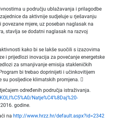
ktivnostima u području ublažavanja i prilagodbe
ajednice da aktivnije sudjeluje u rješavanju
i povezane mjere, uz poseban naglasak na
a, stavlja se dodatni naglasak na razvoj
ktivnosti kako bi se lakše suočili s izazovima
 i prijedlozi inovacija za povećanje energetske
ijedlozi za smanjivanje emisija stakleničkih
 Program bi trebao doprinijeti i učinkovitijem
e su posljedice klimatskih promjena. 
natječajem određenih područja istraživanja.
/OKOLI%C5%A0/Natje%C4%8Daj%20-
a 2016. godine.
aći na
http://www.hrzz.hr/default.aspx?id=2342