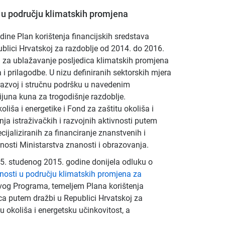
i u području klimatskih promjena
ine Plan korištenja financijskih sredstava
blici Hrvatskoj za razdoblje od 2014. do 2016.
a za ublažavanje posljedica klimatskih promjena
 i prilagodbe. U nizu definiranih sektorskih mjera
i razvoj i stručnu podršku u navedenim
ijuna kuna za trogodišnje razdoblje.
liša i energetike i Fond za zaštitu okoliša i
nja istraživačkih i razvojnih aktivnosti putem
ecijaliziranih za financiranje znanstvenih i
nosti Ministarstva znanosti i obrazovanja.
 5. studenog 2015. godine donijela odluku o
vnosti u području klimatskih promjena za
vog Programa, temeljem Plana korištenja
ica putem dražbi u Republici Hrvatskoj za
 okoliša i energetsku učinkovitost, a