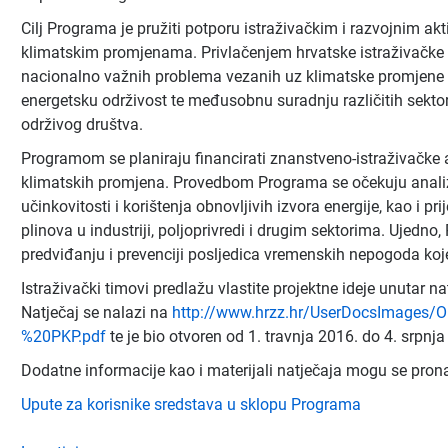
Cilj Programa je pružiti potporu istraživačkim i razvojnim a
klimatskim promjenama. Privlačenjem hrvatske istraživačke z
nacionalno važnih problema vezanih uz klimatske promjene 
energetsku održivost te međusobnu suradnju različitih sektor
održivog društva.
Programom se planiraju financirati znanstveno-istraživačke a
klimatskih promjena. Provedbom Programa se očekuju analize
učinkovitosti i korištenja obnovljivih izvora energije, kao i pr
plinova u industriji, poljoprivredi i drugim sektorima. Ujedno,
predviđanju i prevenciji posljedica vremenskih nepogoda koj
Istraživački timovi predlažu vlastite projektne ideje unutar 
Natječaj se nalazi na
http://www.hrzz.hr/UserDocsImages
%20PKP.pdf
te je bio otvoren od 1. travnja 2016. do 4. srpnj
Dodatne informacije kao i materijali natječaja mogu se pron
Upute za korisnike sredstava u sklopu Programa