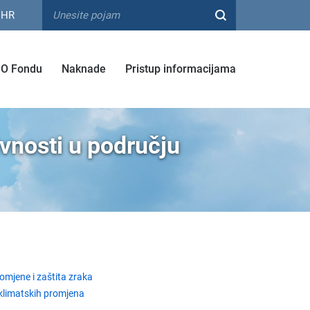
HR
O Fondu
Naknade
Pristup informacijama
ivnosti u području
omjene i zaštita zraka
 klimatskih promjena