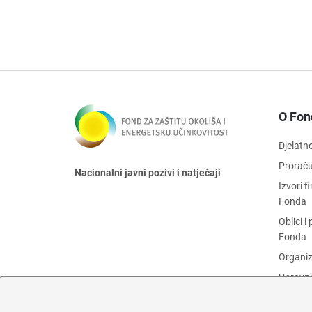
O Fon
Djelatn
Prorač
Nacionalni javni pozivi i natječaji
Izvori 
Fonda
Oblici 
Fonda
Organiz
Upravni
Zaštita