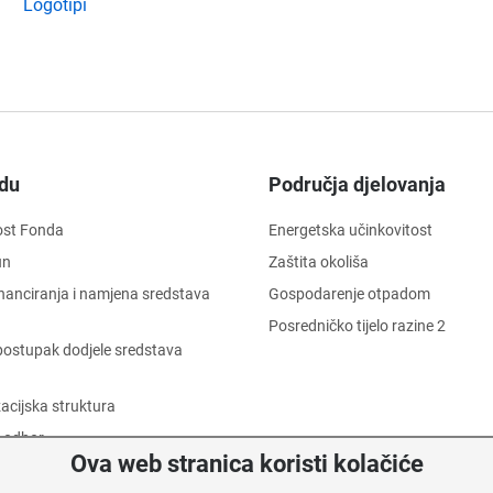
Logotipi
du
Područja djelovanja
ost Fonda
Energetska učinkovitost
un
Zaštita okoliša
financiranja i namjena sredstava
Gospodarenje otpadom
Posredničko tijelo razine 2
i postupak dodjele sredstava
acijska struktura
 odbor
Ova web stranica koristi kolačiće
 dostojanstva radnika