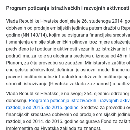
Program poticanja istraživačkih i razvojnih aktivnost
Vlada Republike Hrvatske donijela je 26. studenoga 2014. god
dobivenih od prodaje emisijskih jedinica putem dražbi u Repu
godine (NN 140/14), kojim su osigurana financijska sredstv
i smanjenja emisije stakleničkih plinova kroz mjere ublaženja
predviđeno je i poticanje aktivnosti vezanih uz istraživanje 
područjima, za koje su alocirana sredstva u iznosu od 45 mil
Planom, za čiju provedbu su zaduženi Ministarstvo zaštite oko
energetsku učinkovitost, definiran je osnovni model financira
pravne i institucionalne infrastrukture državnih institucija sp
stručnih istraživanja (Hrvatska zaklada za znanost) u nadlež
Vlada Republike Hrvatske je na svojoj 264. sjednici održanoj
donošenju
Programa poticanja istraživačkih i razvojnih akti
razdoblje od 2015. do 2016. godine
. Sredstva za provedbu o
financijskih sredstava dobivenih od prodaje emisijskih jedin
razdoblje od 2014. do 2016. godine osigurava Fond za zaštitu
implementira ga Hrvatska zaklada za znanost.