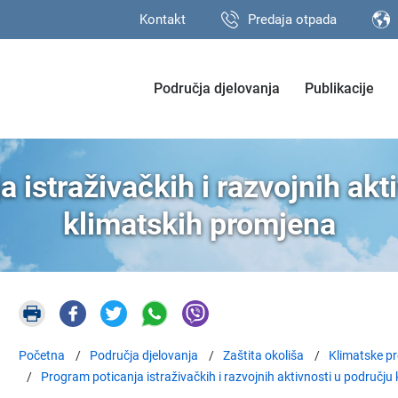
Kontakt
Predaja otpada
Područja djelovanja
Publikacije
 istraživačkih i razvojnih akt
klimatskih promjena
Početna
Područja djelovanja
Zaštita okoliša
Klimatske pr
Program poticanja istraživačkih i razvojnih aktivnosti u području