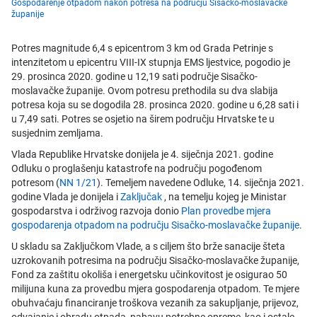
Gospodarenje otpadom nakon potresa na području Sisačko-moslavačke
županije
Potres magnitude 6,4 s epicentrom 3 km od Grada Petrinje s
intenzitetom u epicentru VIII-IX stupnja EMS ljestvice, pogodio je
29. prosinca 2020. godine u 12,19 sati područje Sisačko-
moslavačke županije. Ovom potresu prethodila su dva slabija
potresa koja su se dogodila 28. prosinca 2020. godine u 6,28 sati i
u 7,49 sati. Potres se osjetio na širem području Hrvatske te u
susjednim zemljama.
Vlada Republike Hrvatske donijela je 4. siječnja 2021. godine
Odluku o proglašenju katastrofe na području pogođenom
potresom (
NN 1/21
). Temeljem navedene Odluke, 14. siječnja 2021.
godine Vlada je donijela i
Zaključak
, na temelju kojeg je Ministar
gospodarstva i održivog razvoja donio
Plan provedbe mjera
gospodarenja otpadom na području Sisačko-moslavačke županije
.
U skladu sa Zaključkom Vlade, a s ciljem što brže sanacije šteta
uzrokovanih potresima na području Sisačko-moslavačke županije,
Fond za zaštitu okoliša i energetsku učinkovitost je osigurao 50
milijuna kuna za provedbu mjera gospodarenja otpadom. Te mjere
obuhvaćaju financiranje troškova vezanih za sakupljanje, prijevoz,