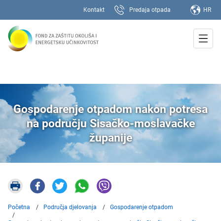
Kontakt
Predaja otpada
HR
Gospodarenje otpadom nakon potresa
na području Sisačko-moslavačke
županije
Početna
Područja djelovanja
Gospodarenje otpadom