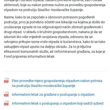
odvajanje i obradu otpada, nabavu potrebne opreme, kao i ostale
aktivnosti, koje su nakon potresa nužne za provedbu gospodarenja
otpadom na području Sisačko- moslavačke županije.
Naime, kako bi se započelo s obnovom potresom pogođenih
područja, prvo je potrebno očistiti sve lokacije na kojima je došlo do
urušavanja zgrada te na odgovarajući način zbrinuti građevinski i
drugi otpad. U skladu s kružnim gospodarstvom, nakana je da se
iskoristi što više vrijednih svojstava otpada, odnosno da se
odvojeno prikupe razne vrste otpada iz kućanstava, kako bi se tako
sakupljeni otpad uputio na daljnju obradu. Za to je ključna
efikasnost komunalnih službi, ali i informiranost građana, za koje je
Fond pripremio informativni letak.
Plan provedbe mjera gospodarenja otpadom nakon potresa
na području Sisačko-moslavačke županije
Informativni letak za građane o postupanju s otpadom
Informativni letak o postupanju s otpadom koji sadrži azbest