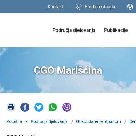
Kontakt
Predaja otpada
Područja djelovanja
Publikacije
CGO Marišćina
Početna
Područja djelovanja
Gospodarenje otpadom
Cen