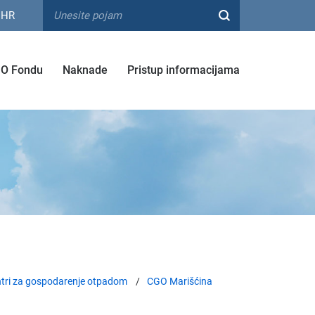
HR
O Fondu
Naknade
Pristup informacijama
tri za gospodarenje otpadom
CGO Marišćina