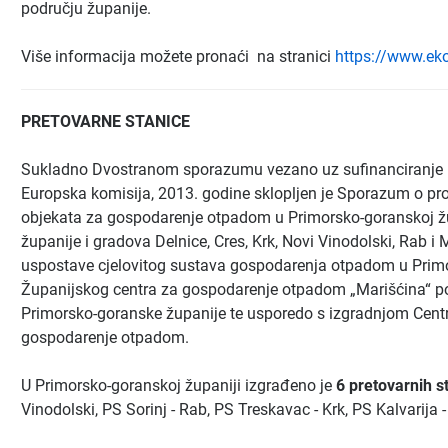
području županije.
Više informacija možete pronaći na stranici
https://www.eko
PRETOVARNE STANICE
Sukladno Dvostranom sporazumu vezano uz sufinanciranje pr
Europska komisija, 2013. godine sklopljen je Sporazum o prov
objekata za gospodarenje otpadom u Primorsko-goranskoj ž
županije i gradova Delnice, Cres, Krk, Novi Vinodolski, Rab i M
uspostave cjelovitog sustava gospodarenja otpadom u Primo
Županijskog centra za gospodarenje otpadom „Marišćina“ pot
Primorsko-goranske županije te usporedo s izgradnjom Centra
gospodarenje otpadom.
U Primorsko-goranskoj županiji izgrađeno je
6 pretovarnih s
Vinodolski, PS Sorinj - Rab, PS Treskavac - Krk, PS Kalvarija -