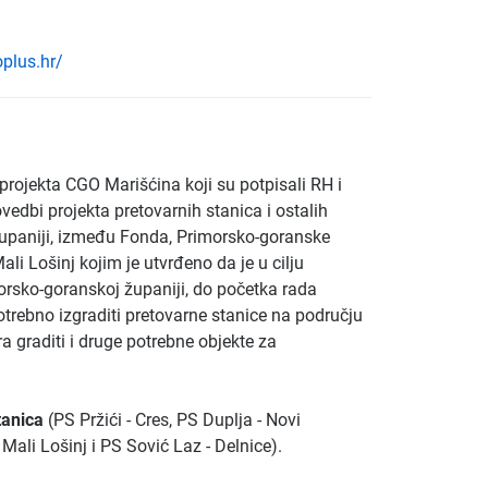
plus.hr/
ojekta CGO Marišćina koji su potpisali RH i
edbi projekta pretovarnih stanica i ostalih
upaniji, između Fonda, Primorsko-goranske
ali Lošinj kojim je utvrđeno da je u cilju
rsko-goranskoj županiji, do početka rada
rebno izgraditi pretovarne stanice na području
 graditi i druge potrebne objekte za
tanica
(PS Pržići - Cres, PS Duplja - Novi
 Mali Lošinj i PS Sović Laz - Delnice).