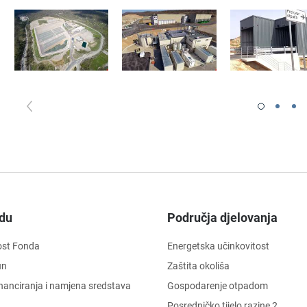
du
Područja djelovanja
ost Fonda
Energetska učinkovitost
un
Zaštita okoliša
financiranja i namjena sredstava
Gospodarenje otpadom
Posredničko tijelo razine 2