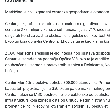
CGO Marišćina
Marišćina je prvi izgrađeni centar za gospodarenje otpadom 
Centar je izgrađen u skladu s nacionalnom regulativom i sv
centra je 277 milijuna kuna, a sufinanciran je sa 71% sredst
osigurali Fond za zaštitu okoliša i energetsku učinkovitost, 
Ekoplus koja upravlja Centrom. Ekoplus ga je kao krajnji kori
ŽCGO Marišćina središnji je dio integralnog sustava gospod
Centar je izgrađen na području Općine Viškovo te je otprilike
obuhvaćena i izgradnja pretovarnih stanica u Delnicama, N
Lošinju.
Centar Marišćina pokriva potrebe 300.000 stanovnika Primo
kapacitet projektiran je na 350 t/dan pa do maksimalnog pr
Centra nalazi se MBO postrojenje, bioreaktorsko odlagalište,
infrastruktura koja između ostalog uključuje administrativnu
prometnice, itd. Njegovim otvaranjem stvoreni su preduvjeti 