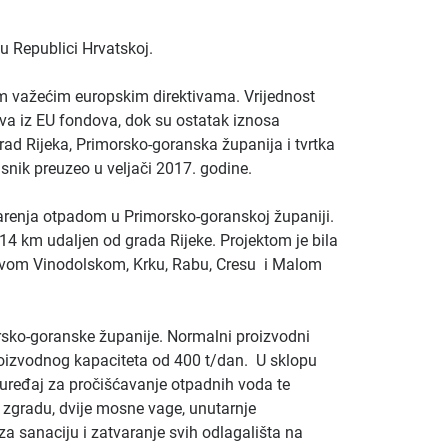
u Republici Hrvatskoj.
im važećim europskim direktivama. Vrijednost
ava iz EU fondova, dok su ostatak iznosa
Grad Rijeka, Primorsko-goranska županija i tvrtka
snik preuzeo u veljači 2017. godine.
arenja otpadom u Primorsko-goranskoj županiji.
 14 km udaljen od grada Rijeke. Projektom je bila
ovom Vinodolskom, Krku, Rabu, Cresu i Malom
rsko-goranske županije. Normalni proizvodni
oizvodnog kapaciteta od 400 t/dan. U sklopu
 uređaj za pročišćavanje otpadnih voda te
 zgradu, dvije mosne vage, unutarnje
za sanaciju i zatvaranje svih odlagališta na