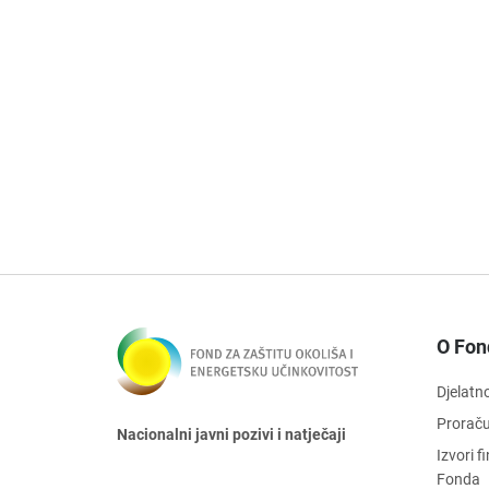
O Fon
Djelatn
Prorač
Nacionalni javni pozivi i natječaji
Izvori 
Fonda