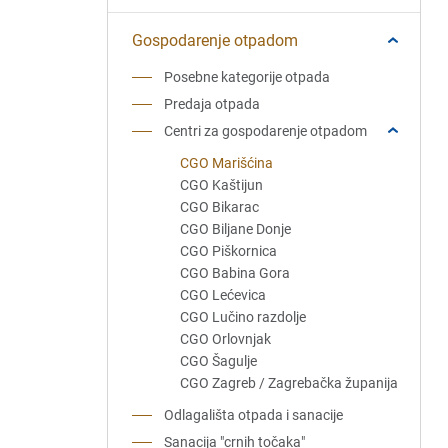
Gospodarenje otpadom
Posebne kategorije otpada
Predaja otpada
Centri za gospodarenje otpadom
CGO Marišćina
CGO Kaštijun
CGO Bikarac
CGO Biljane Donje
CGO Piškornica
CGO Babina Gora
CGO Lećevica
CGO Lučino razdolje
CGO Orlovnjak
CGO Šagulje
CGO Zagreb / Zagrebačka županija
Odlagališta otpada i sanacije
Sanacija "crnih točaka"