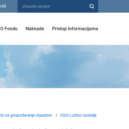
HR
O Fondu
Naknade
Pristup informacijama
tri za gospodarenje otpadom
CGO Lučino razdolje