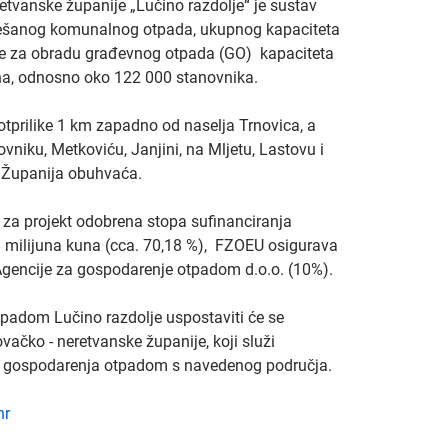
vanske županije „Lučino razdolje“ je sustav
miješanog komunalnog otpada, ukupnog kapaciteta
enje za obradu građevnog otpada (GO) kapaciteta
na, odnosno oko 122 000 stanovnika.
tprilike 1 km zapadno od naselja Trnovica, a
vniku, Metkoviću, Janjini, na Mljetu, Lastovu i
e Županija obuhvaća.
e za projekt odobrena stopa sufinanciranja
,8 milijuna kuna (cca. 70,18 %), FZOEU osigurava
Agencije za gospodarenje otpadom d.o.o. (10%).
padom Lučino razdolje uspostaviti će se
čko - neretvanske županije, koji služi
u gospodarenja otpadom s navedenog područja.
hr