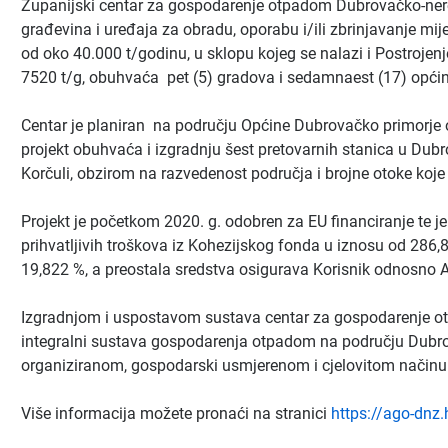
Županijski centar za gospodarenje otpadom Dubrovačko-neret
građevina i uređaja za obradu, oporabu i/ili zbrinjavanje 
od oko 40.000 t/godinu, u sklopu kojeg se nalazi i Postroj
7520 t/g, obuhvaća pet (5) gradova i sedamnaest (17) opći
Centar je planiran na području Općine Dubrovačko primorje o
projekt obuhvaća i izgradnju šest pretovarnih stanica u Dubro
Korčuli, obzirom na razvedenost područja i brojne otoke koj
Projekt je početkom 2020. g. odobren za EU financiranje te j
prihvatljivih troškova iz Kohezijskog fonda u iznosu od 286
19,822 %, a preostala sredstva osigurava Korisnik odnosno 
Izgradnjom i uspostavom sustava centar za gospodarenje ot
integralni sustava gospodarenja otpadom na području Dubrova
organiziranom, gospodarski usmjerenom i cjelovitom način
Više informacija možete pronaći na stranici
https://ago-dnz.