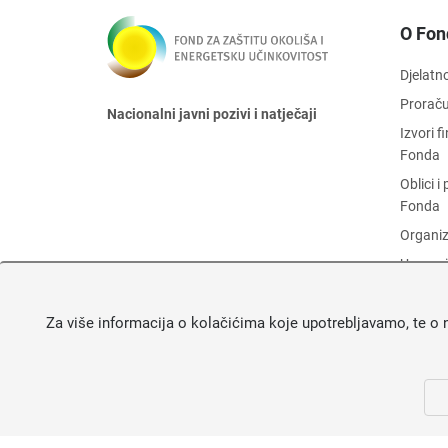
O Fon
Djelatn
Prorač
Nacionalni javni pozivi i natječaji
Izvori 
Fonda
Oblici 
Fonda
Organiz
Upravni
Zaštita
Za više informacija o kolačićima koje upotrebljavamo, te o 
Objava 
Fonda
O Fond