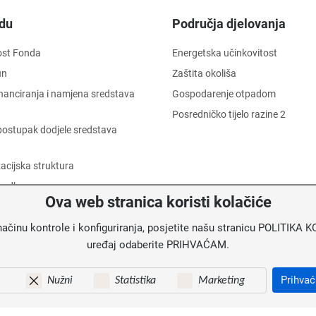
du
Područja djelovanja
ost Fonda
Energetska učinkovitost
un
Zaštita okoliša
financiranja i namjena sredstava
Gospodarenje otpadom
Posredničko tijelo razine 2
i postupak dodjele sredstava
acijska struktura
 odbor
Ova web stranica koristi kolačiće
 dostojanstva radnika
načinu kontrole i konfiguriranja, posjetite našu stranicu POLITIK
informacija o trošenju sredstava
uređaj odaberite PRIHVAĆAM.
u
Prihva
Nužni
Statistika
Marketing