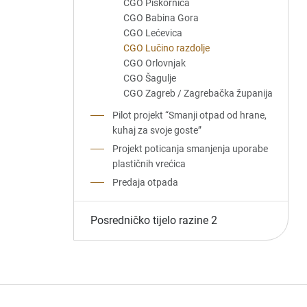
CGO Piškornica
CGO Babina Gora
CGO Lećevica
CGO Lučino razdolje
CGO Orlovnjak
CGO Šagulje
CGO Zagreb / Zagrebačka županija
Pilot projekt “Smanji otpad od hrane,
kuhaj za svoje goste”
Projekt poticanja smanjenja uporabe
plastičnih vrećica
Predaja otpada
Posredničko tijelo razine 2