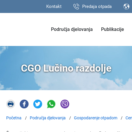
Kontakt
Predaja otpada
Područja djelovanja
Publikacije
CGO Lučino razdolje
Početna
Područja djelovanja
Gospodarenje otpadom
Cen