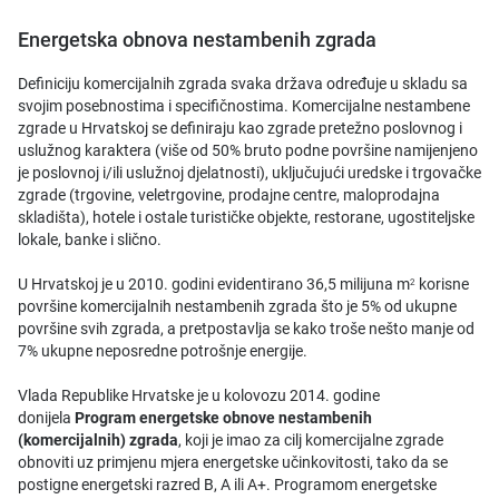
Energetska obnova nestambenih zgrada
Definiciju komercijalnih zgrada svaka država određuje u skladu sa
svojim posebnostima i specifičnostima. Komercijalne nestambene
zgrade u Hrvatskoj se definiraju kao zgrade pretežno poslovnog i
uslužnog karaktera (više od 50% bruto podne površine namijenjeno
je poslovnoj i/ili uslužnoj djelatnosti), uključujući uredske i trgovačke
zgrade (trgovine, veletrgovine, prodajne centre, maloprodajna
skladišta), hotele i ostale turističke objekte, restorane, ugostiteljske
lokale, banke i slično.
U Hrvatskoj je u 2010. godini evidentirano 36,5 milijuna m
korisne
2
površine komercijalnih nestambenih zgrada što je 5% od ukupne
površine svih zgrada, a pretpostavlja se kako troše nešto manje od
7% ukupne neposredne potrošnje energije.
Vlada Republike Hrvatske je u kolovozu 2014. godine
donijela
Program energetske obnove nestambenih
(komercijalnih) zgrada
, koji je imao za cilj komercijalne zgrade
obnoviti uz primjenu mjera energetske učinkovitosti, tako da se
postigne energetski razred B, A ili A+. Programom energetske