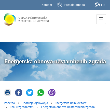
Kontakt
Predaja otpada
HR
Energetska obnova nestambenih zgrada
Početna
Područja djelovanja
Energetska učinkovitost
EnU u zgradarstvu
Energetska obnova nestambenih zgrada