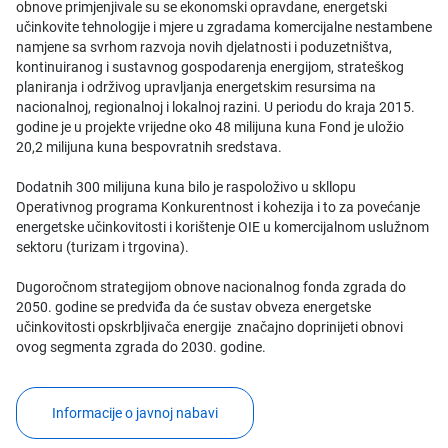
obnove primjenjivale su se ekonomski opravdane, energetski
učinkovite tehnologije i mjere u zgradama komercijalne nestambene
namjene sa svrhom razvoja novih djelatnosti i poduzetništva,
kontinuiranog i sustavnog gospodarenja energijom, strateškog
planiranja i održivog upravljanja energetskim resursima na
nacionalnoj, regionalnoj i lokalnoj razini. U periodu do kraja 2015.
godine je u projekte vrijedne oko 48 milijuna kuna Fond je uložio
20,2 milijuna kuna bespovratnih sredstava.
Dodatnih 300 milijuna kuna bilo je raspoloživo u skllopu
Operativnog programa Konkurentnost i kohezija i to za povećanje
energetske učinkovitosti i korištenje OIE u komercijalnom uslužnom
sektoru (turizam i trgovina).
Dugoročnom strategijom obnove nacionalnog fonda zgrada do
2050. godine se predviđa da će sustav obveza energetske
učinkovitosti opskrbljivača energije značajno doprinijeti obnovi
ovog segmenta zgrada do 2030. godine.
Informacije o javnoj nabavi