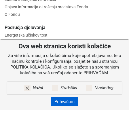
Objava informacija o trošenju sredstava Fonda
O Fondu
Područja djelovanja
Energetska učinkovitost
Zaštita okoliša
Ova web stranica koristi kolačiće
Gospodarenje otpadom
Za više informacija o kolačićima koje upotrebljavamo, te o
Posredničko tijelo razine 2
načinu kontrole i konfiguriranja, posjetite našu stranicu
POLITIKA KOLAČIĆA. Ukoliko se slažete sa spremanjem
Informacije za korisnike
kolačića na vaš uređaj odaberite PRIHVAĆAM.
Novosti
Obavijesti
Nužni
Statistika
Marketing
Mapa weba
Kontakti
Prihvaćam
Izjava o pristupačnosti
Zaštita osobnih podataka