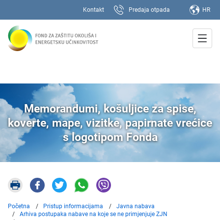
Kontakt
Predaja otpada
HR
Memorandumi, košuljice za spise,
koverte, mape, vizitke, papirnate vrećice
s logotipom Fonda
Početna
Pristup informacijama
Javna nabava
Arhiva postupaka nabave na koje se ne primjenjuje ZJN