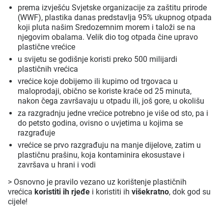
prema izvješću Svjetske organizacije za zaštitu prirode
(WWF), plastika danas predstavlja 95% ukupnog otpada
koji pluta našim Sredozemnim morem i taloži se na
njegovim obalama. Velik dio tog otpada čine upravo
plastične vrećice
u svijetu se godišnje koristi preko 500 milijardi
plastičnih vrećica
vrećice koje dobijemo ili kupimo od trgovaca u
maloprodaji, obično se koriste kraće od 25 minuta,
nakon čega završavaju u otpadu ili, još gore, u okolišu
za razgradnju jedne vrećice potrebno je više od sto, pa i
do petsto godina, ovisno o uvjetima u kojima se
razgrađuje
vrećice se prvo razgrađuju na manje dijelove, zatim u
plastičnu prašinu, koja kontaminira ekosustave i
završava u hrani i vodi
> Osnovno je pravilo vezano uz korištenje plastičnih
vrećica
koristiti ih rjeđe
i koristiti ih
višekratno
, dok god su
cijele!