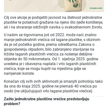
Cilj ove akcije je podsjetiti javnost na štetnost jednokratne
plastike te potaknuti građane na njeno što rjeđe korištenje,
ali i na stvaranje održivijih navika u svakodnevnom životu.
U našim se trgovinama još od 2022. može naći znatno
manje jednokratnih vrećica od lagane plastike, s obzirom
da je od početka godine, prema odredbama Zakona o
gospodarenju otpadom, bilo zabranjeno stavljanje na
tržište laganih plastičnih vrećica za nošenje debljine
stijenke do 50 mikrometara. Od 1. siječnja 2025. godine
uvedena je i obavezna naplata i vrlo laganih plastičnih
vrećica, koje se mogu kupiti na mjestima gdje se
namjenski koriste.
Konačan cilj svih ovih aktivnosti je smanjiti potrošnju tako
da ona do kraja 2025. godine ne premaši 40 vrećica po
osobi (ne uključujujući vrlo lagane plastične vrećice).
Zašto jednokratne plastične vrećice predstavljaju
problem?