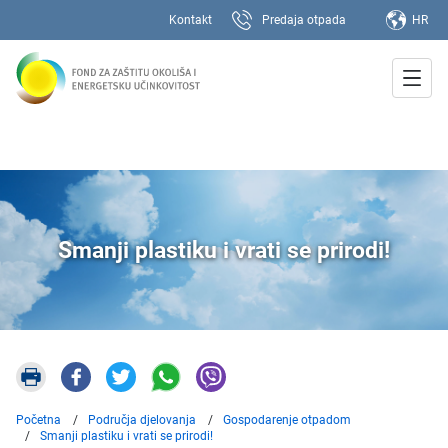
Kontakt
Predaja otpada
HR
Smanji plastiku i vrati se prirodi!
Početna
Područja djelovanja
Gospodarenje otpadom
Smanji plastiku i vrati se prirodi!