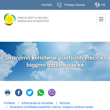
Kontakt
Predaja otpada
HR
Smanjimo korištenje plastičnih vrećica i
birajmo održive navike
Početna
Informacije za korisnike
Novosti
Smanjimo korištenje plastičnih vrećica i birajmo održive navike