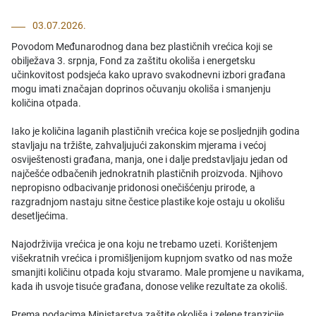
03.07.2026.
Povodom Međunarodnog dana bez plastičnih vrećica koji se
obilježava 3. srpnja, Fond za zaštitu okoliša i energetsku
učinkovitost podsjeća kako upravo svakodnevni izbori građana
mogu imati značajan doprinos očuvanju okoliša i smanjenju
količina otpada.
Iako je količina laganih plastičnih vrećica koje se posljednjih godina
stavljaju na tržište, zahvaljujući zakonskim mjerama i većoj
osviještenosti građana, manja, one i dalje predstavljaju jedan od
najčešće odbačenih jednokratnih plastičnih proizvoda. Njihovo
nepropisno odbacivanje pridonosi onečišćenju prirode, a
razgradnjom nastaju sitne čestice plastike koje ostaju u okolišu
desetljećima.
Najodrživija vrećica je ona koju ne trebamo uzeti. Korištenjem
višekratnih vrećica i promišljenijom kupnjom svatko od nas može
smanjiti količinu otpada koju stvaramo. Male promjene u navikama,
kada ih usvoje tisuće građana, donose velike rezultate za okoliš.
Prema podacima Ministarstva zaštite okoliša i zelene tranzicije