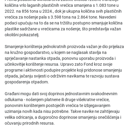
količina vrlo laganih plastičnih vrećica smanjena s 1.083 tone u
2022. na 856 tona u 2024., dok je ukupna količina svih plastičnih
vrećica za nošenje pala s 3.598 tona na 2.864 tone. Navedeni
podaci upućuju na to da se na tržištu postupno smanjuje količina
plastike sadržane u vrećicama za nošenje, što predstavlja važan
okolišni pokazatelj.
Smanjenje korištenja jednokratnih proizvoda važan je dio prijelaza
na kružno gospodarstvo, u kojem se naglasak stavlja na
sprječavanje nastanka otpada, ponovnu uporabu proizvoda i
učinkovitije korištenje resursa. Upravo zato Fond kroz svoje
programe i aktivnosti podupire projekte koji pridonose smanjenju
otpada, jačanju svijesti o održivim navikama te razvoju sustava
gospodarenja otpadom.
Građani mogu dati svoj doprinos jednostavnim svakodnevnim
odlukama - nošenjem platnene ili druge višekratne vrećice,
ponovnim korištenjem postojećih vrećica te izbjegavanjem
uzimanja novih kada nisu potrebne. Takve navike ne zahtijevaju
velika odricanja, a dugoročno doprinose smanjenju onečišćenja i
očuvanju prirodnih resursa.