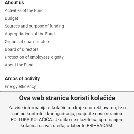
About us
Activities of the Fund
Budget
Sources and purpose of funding
Appropriations of the Fund
Organisational structure
Board of Directors
Protection of employees' dignity
About the Fund
Areas of activity
Energy efficiency
Environmental protection
Ova web stranica koristi kolačiće
Waste management
Za više informacija o kolačićima koje upotrebljavamo, te o
Intermediate Body level 2
načinu kontrole i konfiguriranja, posjetite našu stranicu
POLITIKA KOLAČIĆA. Ukoliko se slažete sa spremanjem
Information for users
kolačića na vaš uređaj odaberite PRIHVAĆAM.
News