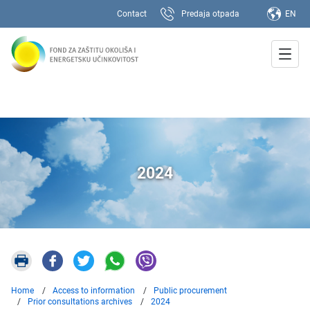
Contact
Predaja otpada
EN
2024
Home
Access to information
Public procurement
Prior consultations archives
2024