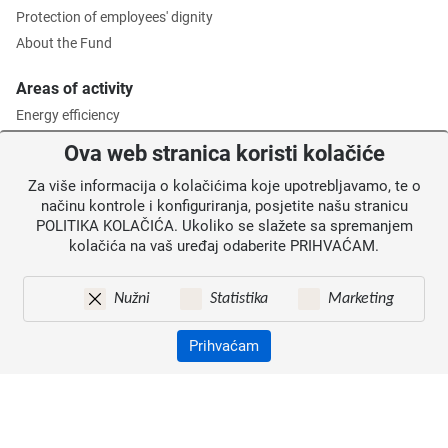
Protection of employees' dignity
About the Fund
Areas of activity
Energy efficiency
Environmental protection
Ova web stranica koristi kolačiće
Waste management
Za više informacija o kolačićima koje upotrebljavamo, te o
Intermediate Body level 2
načinu kontrole i konfiguriranja, posjetite našu stranicu
POLITIKA KOLAČIĆA. Ukoliko se slažete sa spremanjem
Information for users
kolačića na vaš uređaj odaberite PRIHVAĆAM.
News
Annoucements
Nužni
Statistika
Marketing
Site map
Contacts
Prihvaćam
Pristupačnost
Zaštita osobnih podataka
© 2026. Environmental Protection and Energy Efficiency Fund