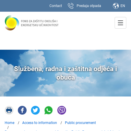
Contact
Predaja otpada
EN
Službena, radna i zaštitna odjeća i
obuća
Home
Access to information
Public procurement