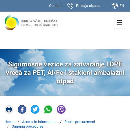
Contact
Predaja otpada
EN
Sigurnosne vezice za zatvaranje LDPE
vreća za PET, Al/Fe i stakleni ambalažni
otpad
Home
Access to information
Public procurement
Ongoing procedures