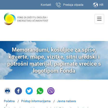
Kontakt
Predaja otpada
HR
Memorandumi, košuljice za spise,
koverte, mape, vizitke, sitni uredski i
potrošni materijal, papirnate vrećice s
logotipom Fonda
Početna
Pristup informacijama
Javna nabava