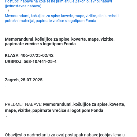
Postupci nabave na koje se ne primjenjuje Zakon o javnoj nabavi
(jednostavna nabava)
Memorandumi, košuljice za spise, koverte, mape, vizitke, sitni uredski i
potrošni materijal, papirnate vrećice s logotipom Fonda
Memorandumi, košuljice za spise, koverte, mape, vizitke,
papirnate vrećice s logotipom Fonda
KLASA: 406-07/25-02/42
URBROJ: 563-10/441-25-4
Zagreb, 25.07.2025.
-
PREDMET NABAVE:
Memorandumi, košuljice za spise, koverte,
mape, vizitke, papirnate vrećice s logotipom Fonda
-
Obavijest o nadmetanju za ovaj postupak nabave jeobjavljena u