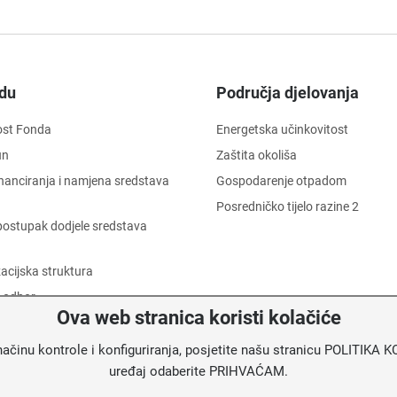
du
Područja djelovanja
ost Fonda
Energetska učinkovitost
un
Zaštita okoliša
financiranja i namjena sredstava
Gospodarenje otpadom
Posredničko tijelo razine 2
i postupak dodjele sredstava
acijska struktura
 odbor
Ova web stranica koristi kolačiće
 dostojanstva radnika
informacija o trošenju sredstava
načinu kontrole i konfiguriranja, posjetite našu stranicu POLITIK
uređaj odaberite PRIHVAĆAM.
u