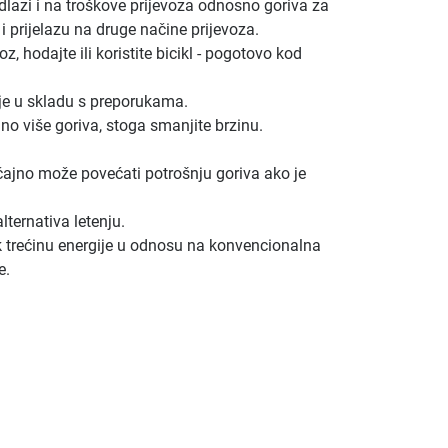
lazi i na troškove prijevoza odnosno goriva za
i prijelazu na druge načine prijevoza.
z, hodajte ili koristite bicikl - pogotovo kod
 je u skladu s preporukama.
jno više goriva, stoga smanjite brzinu.
ačajno može povećati potrošnju goriva ako je
lternativa letenju.
ek trećinu energije u odnosu na konvencionalna
e.