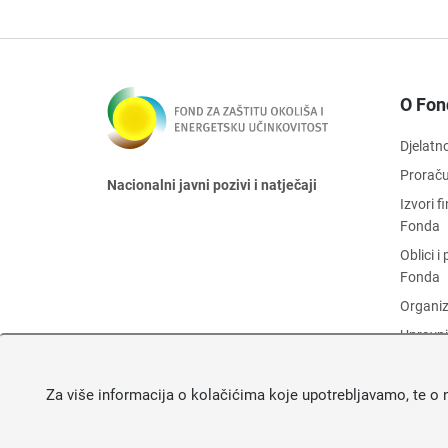
O Fon
Djelatn
Prorač
Nacionalni javni pozivi i natječaji
Izvori 
Fonda
Oblici 
Fonda
Organiz
Upravni
Zaštita
Objava 
Za više informacija o kolačićima koje upotrebljavamo, te o 
Fonda
O Fond