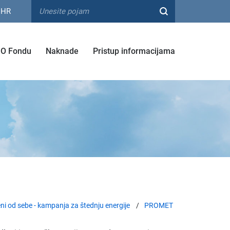
HR
O Fondu
Naknade
Pristup informacijama
ni od sebe - kampanja za štednju energije
PROMET