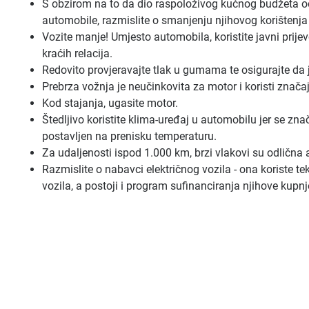
S obzirom na to da dio raspoloživog kućnog budžeta od
automobile, razmislite o smanjenju njihovog korištenja 
Vozite manje! Umjesto automobila, koristite javni prijevo
kraćih relacija.
Redovito provjeravajte tlak u gumama te osigurajte da
Prebrza vožnja je neučinkovita za motor i koristi znača
Kod stajanja, ugasite motor.
Štedljivo koristite klima-uređaj u automobilu jer se zn
postavljen na prenisku temperaturu.
Za udaljenosti ispod 1.000 km, brzi vlakovi su odlična a
Razmislite o nabavci električnog vozila - ona koriste t
vozila, a postoji i program sufinanciranja njihove kupnj