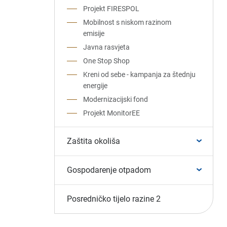
Projekt FIRESPOL
Mobilnost s niskom razinom
emisije
Javna rasvjeta
One Stop Shop
Kreni od sebe - kampanja za štednju
energije
Modernizacijski fond
Projekt MonitorEE
Zaštita okoliša
Gospodarenje otpadom
Posredničko tijelo razine 2