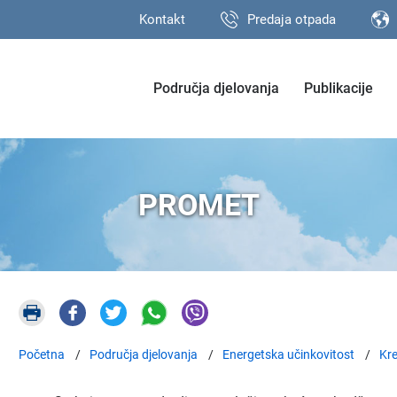
Kontakt
Predaja otpada
Područja djelovanja
Publikacije
PROMET
Početna
Područja djelovanja
Energetska učinkovitost
Kre