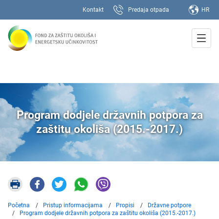
Kontakt
Predaja otpada
HR
Program dodjele državnih potpora za
zaštitu okoliša (2015.-2017.)
Početna
Pristup informacijama
Propisi
Državne potpore
Program dodjele državnih potpora za zaštitu okoliša (2015.-2017.)