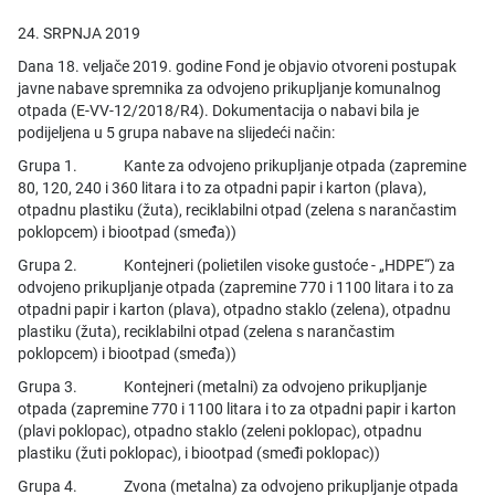
24. SRPNJA 2019
Dana 18. veljače 2019. godine Fond je objavio otvoreni postupak
javne nabave spremnika za odvojeno prikupljanje komunalnog
otpada (E-VV-12/2018/R4). Dokumentacija o nabavi bila je
podijeljena u 5 grupa nabave na slijedeći način:
Grupa 1. Kante za odvojeno prikupljanje otpada (zapremine
80, 120, 240 i 360 litara i to za otpadni papir i karton (plava),
otpadnu plastiku (žuta), reciklabilni otpad (zelena s narančastim
poklopcem) i biootpad (smeđa))
Grupa 2. Kontejneri (polietilen visoke gustoće - „HDPE“) za
odvojeno prikupljanje otpada (zapremine 770 i 1100 litara i to za
otpadni papir i karton (plava), otpadno staklo (zelena), otpadnu
plastiku (žuta), reciklabilni otpad (zelena s narančastim
poklopcem) i biootpad (smeđa))
Grupa 3. Kontejneri (metalni) za odvojeno prikupljanje
otpada (zapremine 770 i 1100 litara i to za otpadni papir i karton
(plavi poklopac), otpadno staklo (zeleni poklopac), otpadnu
plastiku (žuti poklopac), i biootpad (smeđi poklopac))
Grupa 4. Zvona (metalna) za odvojeno prikupljanje otpada