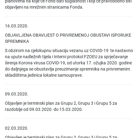
planovima na koje će Fond dati suglasnost i koji će pravodobno biti
objavljeni na mrežnim stranicama Fonda.
16.03.2020.
OBJAVLJENA OBAVIJEST O PRIVREMENOJ OBUSTAVI ISPORUKE
SPREMNIKA
S obzirom na cjelokupnu situaciju vezanu uz COVID-19 te nastavno
na upute nadležnih tijela i Interni protokol FZOEU za sprječavanje
širenja Korona virusa COVID-19, od utorka 17. ožujka 2020. godine
do daljnjega se obustavlja preuzimanje spremnika na privremenim
skladištima jedinica lokalne samouprave.
09.03.2020.
Objavljen je terminski plan za Grupu 2, Grupu 3 i Grupu 5 za
razdoblje od 09.03.2020. do 15.03.2020.
02.03.2020.
Objavljen je terminski plan za Grupu 2, Grupu 3 i Grupu 5 za