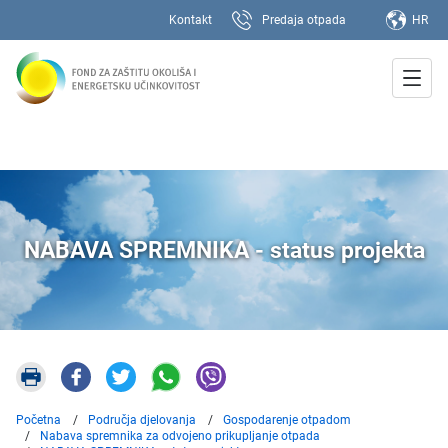
Kontakt
Predaja otpada
HR
NABAVA SPREMNIKA - status projekta
Početna
Područja djelovanja
Gospodarenje otpadom
Nabava spremnika za odvojeno prikupljanje otpada