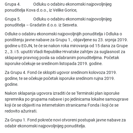
Grupa 4. Odluku o odabiru ekonomski najpovoljnijeg
ponuditelja Kova d.o.o., iz Velike Gorice,
Grupa 5. Odluku o odabiru ekonomski najpovoljnijeg
ponuditelja – Gradatin d.o.o. iz Sesveta.
Odluke o odabiru ekonomski najpovoljnijih ponuditelja i Odluka o
poništenju javne nabave za Grupu 1., objavljene su 23. srpnja 2019.
godine u EOJN, te će se nakon roka mirovanja od 15 dana za Grupe
2., 3. i 5. uputiti Vladi Republike Hrvatske zahtjev za suglasnost za
sklapanje pravnog posla sa odabranim ponuditeljima. Početak
isporuke očekuje se sredinom listopada 2019. godine.
Za Grupu 4. Fond će sklopiti ugovor sredinom kolovoza 2019.
godine, te se očekuje početak isporuke sredinom rujna 2019.
godine.
Nakon sklapanja ugovora izraditi će se Terminski plan isporuke
spremnika po grupama nabave i po jedinicama lokalne samouprave
koji će se objaviti na internetskim stranicama Fonda i koji će se
redovito ažurirati.
Za Grupu 1. Fond pokreće novi otvoreni postupak javne nabave za
odabir ekonomski najpovoljnijeg ponuditelja.