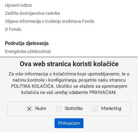
Upravni odbor
Zaštita dostojanstva radnika
Objava informacija o trošenju sredstava Fonda
O Fondu
Područja djelovanja
Energetska učinkovitost
Zaštita okoliša
Ova web stranica koristi kolačiće
Gospodarenje otpadom
Za više informacija o kolačićima koje upotrebljavamo, te o
Posredničko tijelo razine 2
načinu kontrole i konfiguriranja, posjetite našu stranicu
POLITIKA KOLAČIĆA. Ukoliko se slažete sa spremanjem
Informacije za korisnike
kolačića na vaš uređaj odaberite PRIHVAĆAM.
Novosti
Obavijesti
Nužni
Statistika
Marketing
Mapa weba
Kontakti
Prihvaćam
Izjava o pristupačnosti
Zaštita osobnih podataka