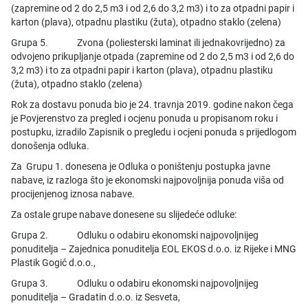
(zapremine od 2 do 2,5 m3 i od 2,6 do 3,2 m3) i to za otpadni papir i
karton (plava), otpadnu plastiku (žuta), otpadno staklo (zelena)
Grupa 5. Zvona (poliesterski laminat ili jednakovrijedno) za
odvojeno prikupljanje otpada (zapremine od 2 do 2,5 m3 i od 2,6 do
3,2 m3) i to za otpadni papir i karton (plava), otpadnu plastiku
(žuta), otpadno staklo (zelena)
Rok za dostavu ponuda bio je 24. travnja 2019. godine nakon čega
je Povjerenstvo za pregled i ocjenu ponuda u propisanom roku i
postupku, izradilo Zapisnik o pregledu i ocjeni ponuda s prijedlogom
donošenja odluka.
Za Grupu 1. donesena je Odluka o poništenju postupka javne
nabave, iz razloga što je ekonomski najpovoljnija ponuda viša od
procijenjenog iznosa nabave.
Za ostale grupe nabave donesene su slijedeće odluke:
Grupa 2. Odluku o odabiru ekonomski najpovoljnijeg
ponuditelja – Zajednica ponuditelja EOL EKOS d.o.o. iz Rijeke i MNG
Plastik Gogić d.o.o.,
Grupa 3. Odluku o odabiru ekonomski najpovoljnijeg
ponuditelja – Gradatin d.o.o. iz Sesveta,