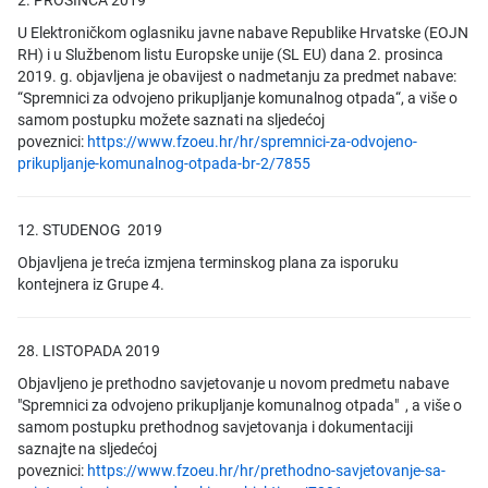
2. PROSINCA 2019
U Elektroničkom oglasniku javne nabave Republike Hrvatske (EOJN
RH) i u Službenom listu Europske unije (SL EU) dana 2. prosinca
2019. g. objavljena je obavijest o nadmetanju za predmet nabave:
“Spremnici za odvojeno prikupljanje komunalnog otpada“, a više o
samom postupku možete saznati na sljedećoj
poveznici:
https://www.fzoeu.hr/hr/spremnici-za-odvojeno-
prikupljanje-komunalnog-otpada-br-2/7855
12. STUDENOG 2019
Objavljena je treća izmjena terminskog plana za isporuku
kontejnera iz Grupe 4.
28. LISTOPADA 2019
Objavljeno je prethodno savjetovanje u novom predmetu nabave
"Spremnici za odvojeno prikupljanje komunalnog otpada" , a više o
samom postupku prethodnog savjetovanja i dokumentaciji
saznajte na sljedećoj
poveznici:
https://www.fzoeu.hr/hr/prethodno-savjetovanje-sa-