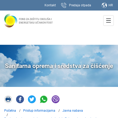
Kontakt
Predaja otpada
HR
Sanitarna oprema i sredstva za čišćenje
Početna
Pristup informacijama
Javna nabava