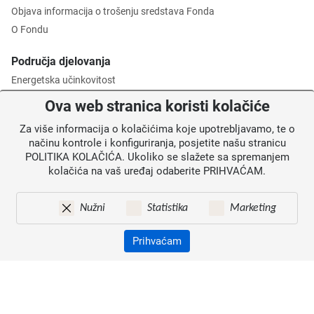
Objava informacija o trošenju sredstava Fonda
O Fondu
Područja djelovanja
Energetska učinkovitost
Zaštita okoliša
Ova web stranica koristi kolačiće
Gospodarenje otpadom
Za više informacija o kolačićima koje upotrebljavamo, te o
Posredničko tijelo razine 2
načinu kontrole i konfiguriranja, posjetite našu stranicu
POLITIKA KOLAČIĆA. Ukoliko se slažete sa spremanjem
Informacije za korisnike
kolačića na vaš uređaj odaberite PRIHVAĆAM.
Novosti
Obavijesti
Nužni
Statistika
Marketing
Mapa weba
Kontakti
Prihvaćam
Izjava o pristupačnosti
Zaštita osobnih podataka
© 2026. Fond za zaštitu okoliša i energetsku učinkovitost