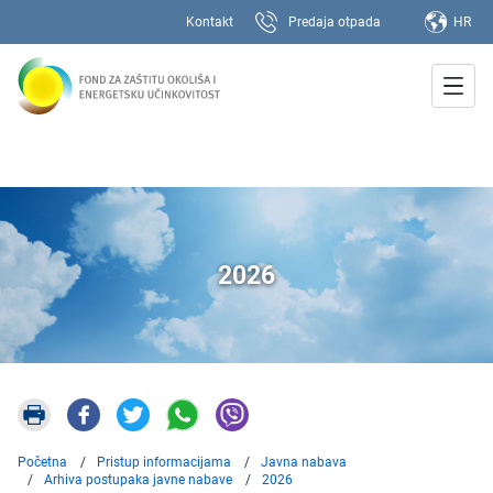
Kontakt
Predaja otpada
HR
2026
Početna
Pristup informacijama
Javna nabava
Arhiva postupaka javne nabave
2026