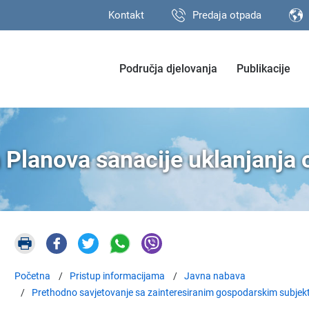
Kontakt
Predaja otpada
Područja djelovanja
Publikacije
 Planova sanacije uklanjanja
Početna
Pristup informacijama
Javna nabava
Prethodno savjetovanje sa zainteresiranim gospodarskim subjek