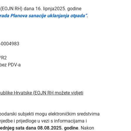
 (EOJN RH) dana 16. lipnja2025. godine
rada Planova sanacije uklanjanja otpada“.
004983
/R2
ez PDV-a
publike Hrvatske (EOJN RH
možete vidjeti
spodarski subjekti mogu elektroničkim sredstvima
edbe i prijedloge u vezi s informacijama i
ljednjeg sata dana 08.08.2025. godine
. Nakon