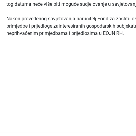
tog datuma neće više biti moguće sudjelovanje u savjetovan
Nakon provedenog savjetovanja naručitelj Fond za zaštitu oko
primjedbe i prijedloge zainteresiranih gospodarskih subjekata t
neprihvaćenim primjedbama i prijedlozima u EOJN RH.