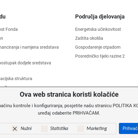
du
Područja djelovanja
ost Fonda
Energetska učinkovitost
un
Zaštita okoliša
financiranja i namjena sredstava
Gospodarenje otpadom
Posredničko tijelo razine 2
i postupak dodjele sredstava
acijska struktura
 odbor
Ova web stranica koristi kolačiće
 dostojanstva radnika
načinu kontrole i konfiguriranja, posjetite našu stranicu POLITIK
informacija o trošenju sredstava
uređaj odaberite PRIHVAĆAM.
u
Prihva
Nužni
Statistika
Marketing