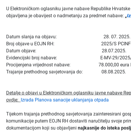
U Elektroničkom oglasniku javne nabave Republike Hrvatske
objavljena je obavijest o nadmetanju za predmet nabave:
„
Iz
Datum slanja na objavu: 28. 07. 2025.
Broj objave u EOJN RH: 2025/S PCINF-0
Datum objave: 28.07.2025.
Evidencijski broj nabave: E-MV-29/2025
Procijenjena vrijednost nabave: 78.000,00 eura b
Trajanje prethodnog savjetovanja do: 08.08.2025.
Detalje o objavi u
Elektroničkom oglasniku javne nabave Re
ovdje:
Izrada Planova sanacije uklanjanja otpada
Tijekom trajanja prethodnog savjetovanja zainteresirani go
komunikacije putem EOJN RH dostaviti naručitelju svoje primj
dokumentacijom koji su objavljeni
najkasnije do isteka pos