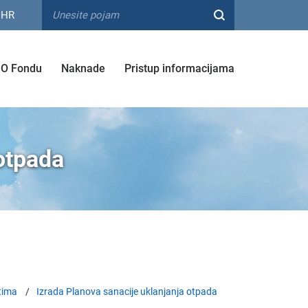
HR
O Fondu
Naknade
Pristup informacijama
 otpada
tima
Izrada Planova sanacije uklanjanja otpada