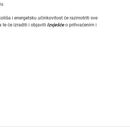
ju.
liša i energetsku učinkovitost će razmotriti sve
e će izraditi i objaviti
Izvješće
o prihvaćenim i