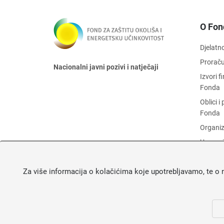
O Fon
Djelatn
Prorač
Nacionalni javni pozivi i natječaji
Izvori 
Fonda
Oblici 
Fonda
Organiz
Upravni
Zaštita
Za više informacija o kolačićima koje upotrebljavamo, te o 
Objava 
Fonda
O Fond