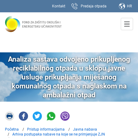
Kontakt
Predaja otpada
HR
Analiza sastava odvojeno prikupljenog
reciklabilnog otpada u sklopu javne
usluge prikupljanja miješanog
komunalnog otpada s naglaskom na
ambalažni otpad
Početna
Pristup informacijama
Javna nabava
Arhiva postupaka nabave na koje se ne primjenjuje ZJN