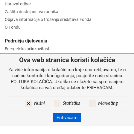
Upravni odbor
Zaštita dostojanstva radnika
Objava informacija o trošenju sredstava Fonda
O Fondu
Područja djelovanja
Energetska učinkovitost
Zaštita okoliša
Ova web stranica koristi kolačiće
Gospodarenje otpadom
Za više informacija o kolačićima koje upotrebljavamo, te o
Posredničko tijelo razine 2
načinu kontrole i konfiguriranja, posjetite našu stranicu
POLITIKA KOLAČIĆA. Ukoliko se slažete sa spremanjem
Informacije za korisnike
kolačića na vaš uređaj odaberite PRIHVAĆAM.
Novosti
Obavijesti
Nužni
Statistika
Marketing
Mapa weba
Kontakti
Prihvaćam
Izjava o pristupačnosti
Zaštita osobnih podataka