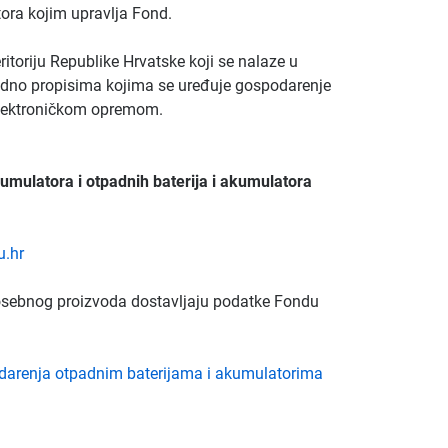
tora kojim upravlja Fond.
ritoriju Republike Hrvatske koji se nalaze u
adno propisima kojima se uređuje gospodarenje
elektroničkom opremom.
kumulatora i otpadnih baterija i akumulatora
.hr
posebnog proizvoda dostavljaju podatke Fondu
odarenja otpadnim baterijama i akumulatorima