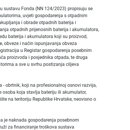
u sustavu Fonda (NN 124/2023) propisuju se
mulatorima, uvjeti gospodarenja s otpadnim
upljanja i obrade otpadnih baterija i
nja otpadnih prijenosnih baterija i akumulatora,
edu baterija i akumulatora koji su proizvod,
že, obveze i način ispunjavanja obveza
egistracija u Registar gospodarenja posebnim
a proizvoda i posjednika otpada, te druga
orima a sve u svrhu postizanja ciljeva
 - obrtnik, koji na profesionalnoj osnovi razvija,
je osoba koja stavlja bateriju ili akumulator,
ište na teritoriju Republike Hrvatske, neovisno o
ma je naknada gospodarenja posebnom
luži za financiranje troškova sustava