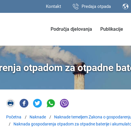
Kontakt
Predaja otpada
Područja djelovanja
Publikacije
nja otpadom za otpadne bate
Početna
Naknade
Naknade temeljem Zakona o gospodarenj
Naknada gospodarenja otpadom za otpadne baterije i akumulat