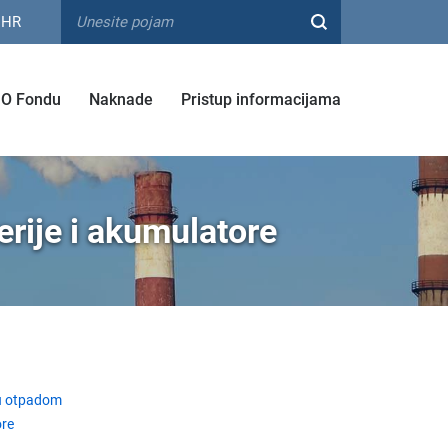
HR
O Fondu
Naknade
Pristup informacijama
rije i akumulatore
u otpadom
ore