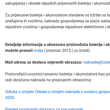
sakupljanja i obrade otpadnih prijenosnih baterija i akumula
Za prijenosne baterije i akumulatore stavljene na tržište na te
uređajima ili vozilima, naknada gospodarenja se plaća sukl
otpadnim vozilima i gospodarenje otpadnom električnom i 
Detaljnije informacije o obvezama proizvođača baterija i a
možete pronaći
ovdje
( prosinac 2015.).(u izradi)
Mail adresa za dostavu ovjerenih obrazaca:
naknade@fzoeu
Proizvođači/uvoznici/unosnici baterija i akumulatora kao 
radi obračuna naknada na propisanim obrascima:
Odluka o izmjeni Odluke o izmjeni naknade u sustavu gosp
2020.
Pregled propisanih obrazaca za sve naknade