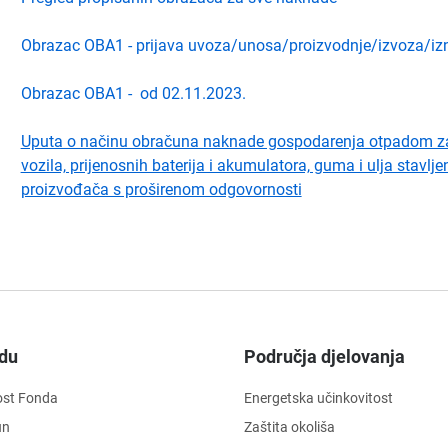
Obrazac OBA1 - prijava uvoza/unosa/proizvodnje/izvoza/iz
Obrazac OBA1 - od 02.11.2023.
Uputa o načinu obračuna naknade gospodarenja otpadom za ko
vozila, prijenosnih baterija i akumulatora, guma i ulja stavlje
proizvođača s proširenom odgovornosti
du
Područja djelovanja
ost Fonda
Energetska učinkovitost
un
Zaštita okoliša