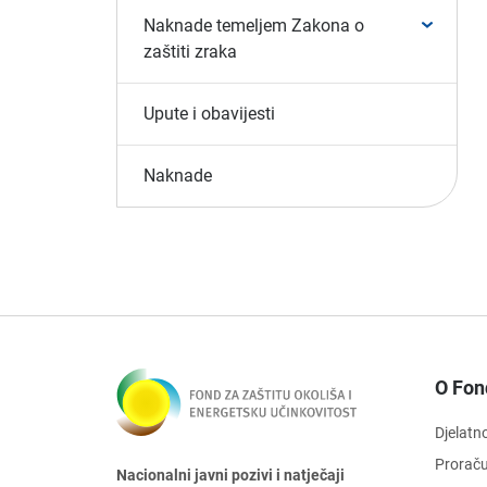
Naknade temeljem Zakona o
zaštiti zraka
Upute i obavijesti
Naknade
O Fon
Djelatn
Prorač
Nacionalni javni pozivi i natječaji