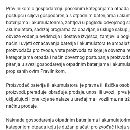
Pravilnikom o gospodarenju posebnim kategorijama otpada 
postupci i ciljevi gospodarenja s otpadnim baterijama i aku
baterijama i akumulatorima, zahtjevi u pogledu odvojenog sak
akumulatora, sadržaj programa za obavljanje usluge sakuplja
obveze vođenja evidencija i dostave izvješća, zahtjevi u pogl
način i uvjeti označavanja baterija i akumulatora te ambala
proizvođača proizvoda, vrste proizvoda za koje je obvezna r
kategorijama otpada i način obveznog postupanja proizvođač
pitanja u svezi gospodarenja otpadnim baterijama i akumulat
propisanih ovim Pravilnikom.
Proizvođač baterija ili akumulatora je pravna ili fizička osoba
proizvodi, prerađuje, obrađuje, prodaje, unosi ili uvozi i prva 
uključujući i one koje se nalaze u uređajima i vozilima, na trž
načinu prodaje.
Naknada gospodarenja otpadnim baterijama i akumulatori
kategorijom otpada koju je dužan plaćati proizvođač i koja s