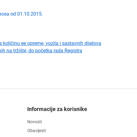
nosa od 01.10.2015.
ličinu ee opreme, vozila i sastavnih dijelova
nih na tržište, do početka rada Registra
Informacije za korisnike
Novosti
Obavijesti