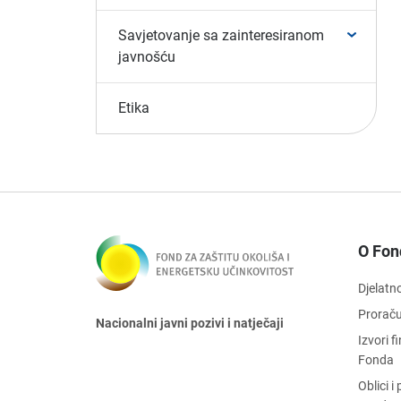
Savjetovanje sa zainteresiranom
javnošću
Etika
O Fon
Djelatn
Prorač
Nacionalni javni pozivi i natječaji
Izvori 
Fonda
Oblici 