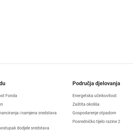
du
Područja djelovanja
ost Fonda
Energetska učinkovitost
un
Zaštita okoliša
financiranja i namjena sredstava
Gospodarenje otpadom
Posredničko tijelo razine 2
i postupak dodjele sredstava