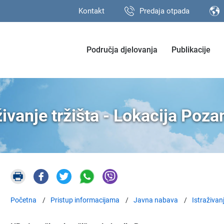
Kontakt
Predaja otpada
Područja djelovanja
Publikacije
živanje tržišta - Lokacija Poz
Početna
Pristup informacijama
Javna nabava
Istraživanj