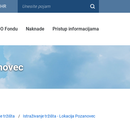
HR
O Fondu
Naknade
Pristup informacijama
anovec
e tržišta
Istraživanje tržišta - Lokacija Pozanovec