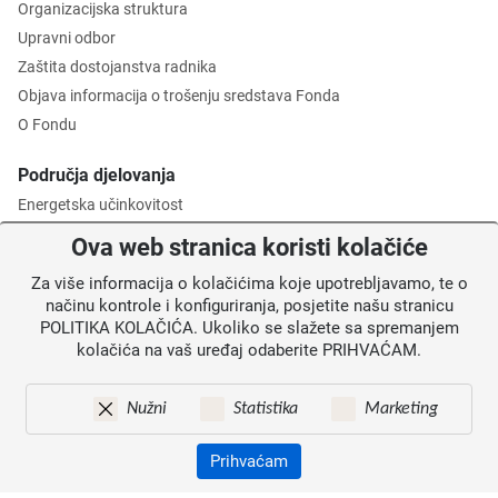
Organizacijska struktura
Upravni odbor
Zaštita dostojanstva radnika
Objava informacija o trošenju sredstava Fonda
O Fondu
Područja djelovanja
Energetska učinkovitost
Zaštita okoliša
Ova web stranica koristi kolačiće
Gospodarenje otpadom
Za više informacija o kolačićima koje upotrebljavamo, te o
Posredničko tijelo razine 2
načinu kontrole i konfiguriranja, posjetite našu stranicu
POLITIKA KOLAČIĆA. Ukoliko se slažete sa spremanjem
Informacije za korisnike
kolačića na vaš uređaj odaberite PRIHVAĆAM.
Novosti
Obavijesti
Nužni
Statistika
Marketing
Mapa weba
Kontakti
Prihvaćam
Izjava o pristupačnosti