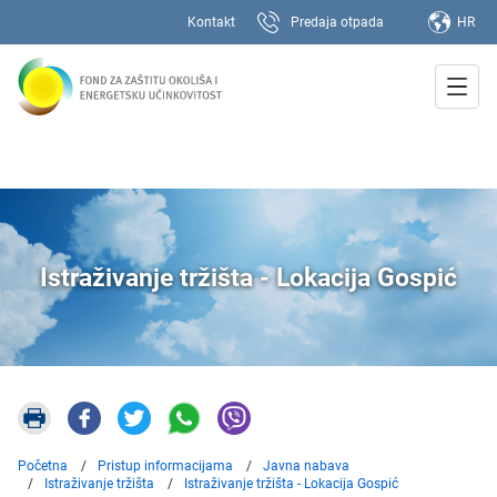
Kontakt
Predaja otpada
HR
Istraživanje tržišta - Lokacija Gospić
Početna
Pristup informacijama
Javna nabava
Istraživanje tržišta
Istraživanje tržišta - Lokacija Gospić